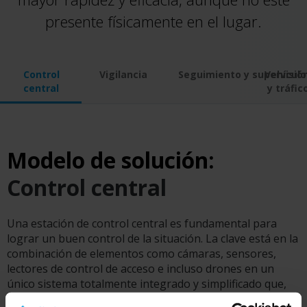
presente físicamente en el lugar.
Control
Vigilancia
Seguimiento
y
supervisió
Vehículo
central
y tráfic
Modelo de solución:
Control central
Una estación de control central es fundamental para
lograr un buen control de la situación. La clave está en la
combinación de elementos como cámaras, sensores,
lectores de control de acceso e incluso drones en un
único sistema totalmente integrado y simplificado que,
como su nombre indica, puede gestionarse desde una