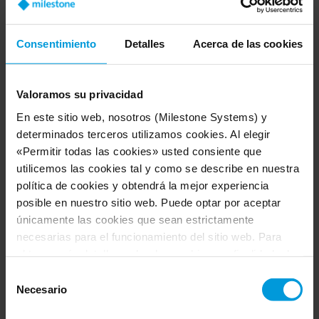
ubicación centralizada. No se trata solo de prestar
atención a varias salas, lugares o manzanas de una
ciudad, sino que una estación de control central debe ser
Consentimiento
Detalles
Acerca de las cookies
capaz de analizar los datos situacionales que ha
recopilado y movilizar a las personas adecuadas cuando
llegue el momento de pasar a la acción.
Valoramos su privacidad
En este sitio web, nosotros (Milestone Systems) y
determinados terceros utilizamos cookies. Al elegir
«Permitir todas las cookies» usted consiente que
MÁS INFORMACIÓN
utilicemos las cookies tal y como se describe en nuestra
política de cookies y obtendrá la mejor experiencia
posible en nuestro sitio web. Puede optar por aceptar
únicamente las cookies que sean estrictamente
necesarias para el funcionamiento del sitio web. Para
obtener más detalles sobre las cookies, su finalidad y los
terceros implicados, haga clic en «Mostrar detalles».
Selección
Respecto a las cookies, su consentimiento se aplica al
Necesario
de
dominio
milestonesys.com junto con los subdominios
consentimiento