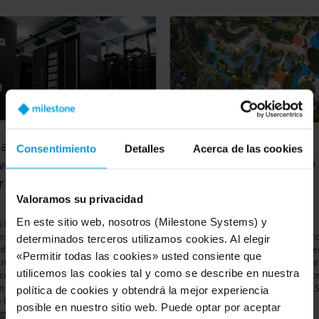
a Centre: Securing the
Navigating the next
Consentimiento
Detalles
Acerca de las cookies
erhouses of the Digital
frontier of hospitality
rld
smart video
Valoramos su privacidad
En este sitio web, nosotros (Milestone Systems) y
is byline with Bisinfotech India,
As focus on traveller safety and
esh Kaup explains why data center
enhanced customer experience 
determinados terceros utilizamos cookies. Al elegir
ity must include video surveillance.
to the fore, hotels can turn to vid
«Permitir todas las cookies» usted consiente que
rticle delves into the importance of
analytics for insights to guide their
utilicemos las cookies tal y como se describe en nuestra
centers in our extremely data-
decisions, says Benjamin Low, vic
n world and puts across the ways
president, Asia Pacific, Milestone
política de cookies y obtendrá la mejor experiencia
 technology can be leveraged to
posible en nuestro sitio web. Puede optar por aceptar
gthen its protection. It paints a