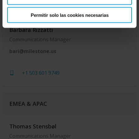
Americas
Permitir solo las cookies necesarias
Barbara Rizzatti
Communications Manager
bari@milestone.us
+1 503 601 9749
EMEA & APAC
Thomas Stensbøl
Communications Manager