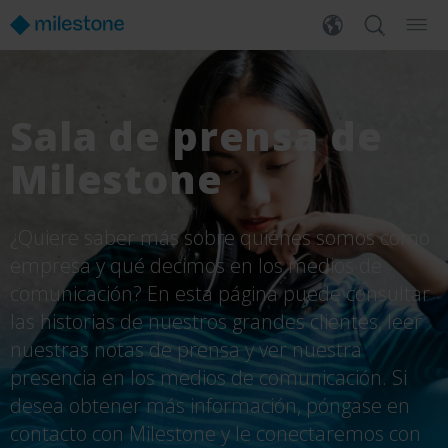
Sala de prensa de
Milestone
¿Quiere saber más sobre quiénes somos como
empresa y qué decimos en los medios de
comunicación? En esta página puede consultar
las historias de nuestros grandes clientes, leer
nuestras notas de prensa y ver nuestra
presencia en los medios de comunicación. Si
desea obtener más información, póngase en
contacto con Milestone y le conectaremos con