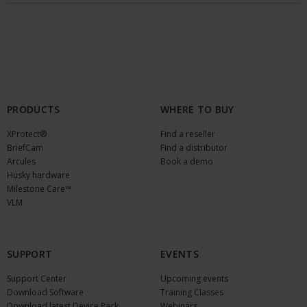
PRODUCTS
WHERE TO BUY
XProtect®
Find a reseller
BriefCam
Find a distributor
Arcules
Book a demo
Husky hardware
Milestone Care™
VLM
SUPPORT
EVENTS
Support Center
Upcoming events
Download Software
Training Classes
Download latest Device Pack
Webinars