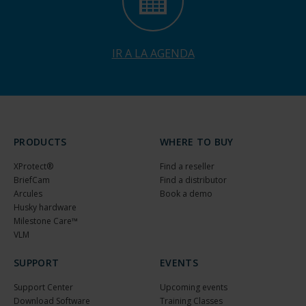
IR A LA AGENDA
PRODUCTS
WHERE TO BUY
XProtect®
Find a reseller
BriefCam
Find a distributor
Arcules
Book a demo
Husky hardware
Milestone Care™
VLM
SUPPORT
EVENTS
Support Center
Upcoming events
Download Software
Training Classes