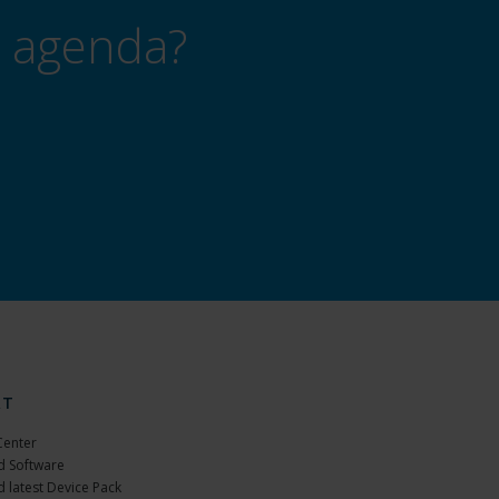
a agenda?
RT
Center
 Software
 latest Device Pack