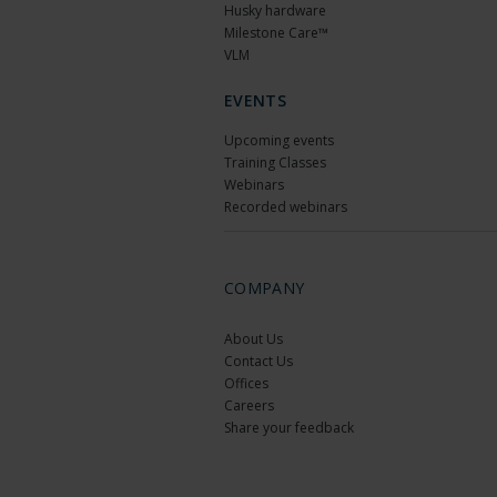
Husky hardware
Milestone Care™
VLM
EVENTS
Upcoming events
Training Classes
Webinars
Recorded webinars
COMPANY
About Us
Contact Us
Offices
Careers
Share your feedback