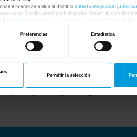
heir perspectives on the future of video technology. Explore the chal
onsentimiento se aplica al dominio
milestonesys.com junto co
our industry and the limitless possibilities ahead.
 cookies de Google, usted también podrá instalar un complement
aquí:
https://tools.google.com/dlpage/gaoptout?hl=es
. Usted
MILESTONE TECHNOLOGY DAY 2025 • QATAR - May 27, 2025
r momento.
Preferencias
Estadística
Technology Partner Exhibition
Conference
Register to secure your place as spaces are limited.
kies
Permitir la selección
Per
ote this event is for Channel Partners, Distributors, A&Es and End C
nless you are a sponsor, we regret Technology Partners cannot atte