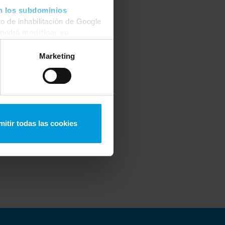
lenges and trends shaping
n los subdominios
o de inhabilitación de Google
 podrá
modificar su
Marketing
mitir todas las cookies
ustomers.
nd