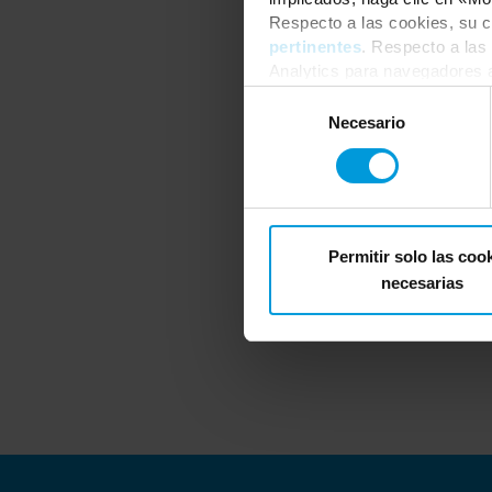
leaders who will share t
Respecto a las cookies, su c
pertinentes
. Respecto a las
Analytics para navegadores 
consentimiento
en cualquie
Selección
de
Necesario
consentimiento
Permitir solo las coo
necesarias
Please n
U