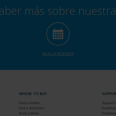
aber más sobre nuestr
IR A LA AGENDA
WHERE TO BUY
SUPPO
Find a reseller
Support 
Find a distributor
Download
Book a demo
Download