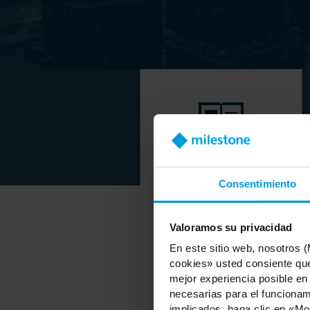
Eventos destacados
Consentimiento
Valoramos su privacidad
En este sitio web, nosotros 
cookies» usted consiente que
mejor experiencia posible en
necesarias para el funcionami
This event offers the op
implicados, haga clic en «Mos