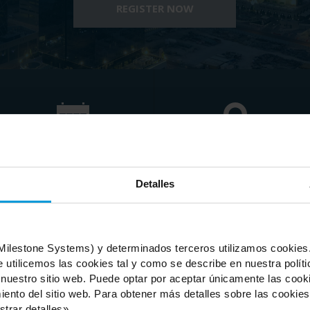
REGISTER NOW
Agenda
Cuándo y dónde
Detalles
(Milestone Systems) y determinados terceros utilizamos cookies. 
Get ready to change the perceptions of video technology!
 utilicemos las cookies tal y como se describe en nuestra políti
 nuestro sitio web. Puede optar por aceptar únicamente las coo
ento del sitio web. Para obtener más detalles sobre las cookies,
portunity to meet with industry peers, gain valuable insights from ind
trar detalles».