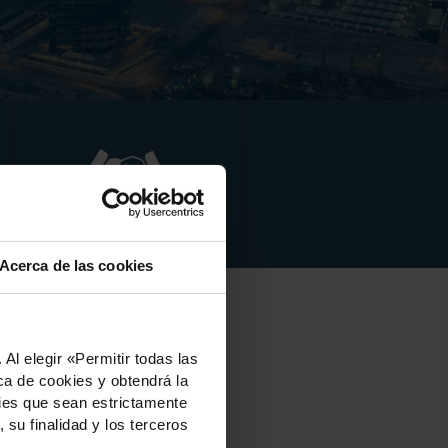
Patrocinadores
Acerca de las cookies
Al elegir «Permitir todas las
ca de cookies y obtendrá la
kies que sean estrictamente
 su finalidad y los terceros
ustry experts and thought