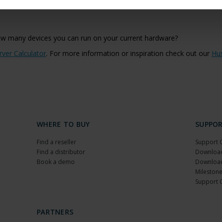
ow many devices you can run on your current hardware?
rver Calculator
. For more information or inspiration check out our
Hu
WHERE TO BUY
SUPPO
Find a reseller
Support 
Find a distributor
Download
Book a demo
Download
Milestone
Support 
PARTNERS