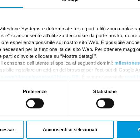
IoT Enterprise LTSB (Long-Term Servicing Branch)2016 (version 1607
oT Enterprise, version 1803 or later (64 bit), IoT Core
Pro (64 bit)
Enterprise (64 bit)
ver 2012 (64 bit): Standard and Datacenter
Milestone Systems e determinate terze parti utilizzano cookie su
ver 2012 R2 (64 bit): Standard and Datacenter
okie” si acconsente all’utilizzo dei cookie da parte nostra, come d
er 2016 (64 bit): Essentials, Standard and Datacenter
igliore esperienza possibile sul nostro sito Web. È possibile anch
er 2019 (64 bit): Essentials, Standard and Datacenter
need a Microsoft® Windows® Server 2016 Standard or Datacenter edi
necessari per la funzionalità del sito Web. Per ottenere maggiori
edition or a Microsoft® Windows® Server 2022 Standard or Datacente
e parti coinvolte cliccare su “Mostra dettagli”.
ge Location, NTFS file system is recommended
il consenso dell’utente si applica ai seguenti domini:
milestones
2012 SP1
ssibile installare un add-on del browser per l’opt-out di Google A
gle.com/dlpage/gaoptout?hl=en-GB
. È sempre possibile
modifi
2014
2016
2017
Preferenze
Statistiche
019 (Only supported on Microsoft® Windows® 10 or greater and Mi
Framework
ime
th Intel® Quick Sync requires an Intel® CPU from 4th generation up t
ecessari
Acconsenti ai selezionati
A
U enabled in BIOS.
hics card is supported with GPU capability version 6.x (Pascal) or n