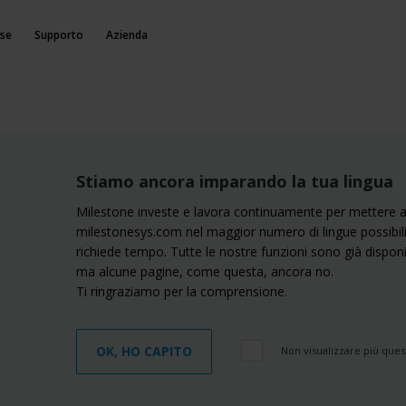
rse
Supporto
Azienda
Stiamo ancora imparando la tua lingua
Milestone investe e lavora continuamente per mettere a 
milestonesys.com nel maggior numero di lingue possibili.
richiede tempo. Tutte le nostre funzioni sono già disponib
ma alcune pagine, come questa, ancora no.
Ti ringraziamo per la comprensione.
OK, HO CAPITO
Non visualizzare più que