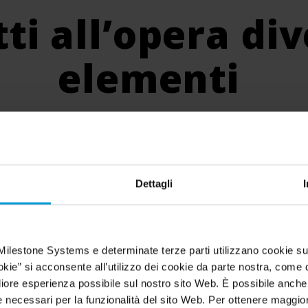
ti all’opera div
elementi
roduzione intelligente, così come
le informa
luzione dei casi.
La giusta combinazione è e
 incidenti simili.
Scopri
come ottenerla c
Dettagli
Milestone Systems e determinate terze parti utilizzano cookie su
ogia di
Indagini
Sorve
okie” si acconsente all’utilizzo dei cookie da parte nostra, come d
mento &
igliore esperienza possibile sul nostro sito Web. È possibile anch
sione
necessari per la funzionalità del sito Web. Per ottenere maggiori