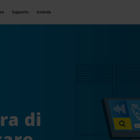
rse
Supporto
Azienda
ra di
care