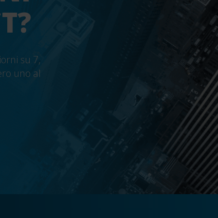
T?
iorni su 7,
ero uno al