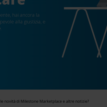
dente
, hai ancora
la
lpevole
alla giustizia,
e
e.
le novità di Milestone Marketplace e altre notizie?