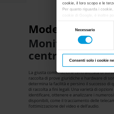
cookie, il loro scopo e le terz
Per quanto riguarda i cookie, 
cookie di Google, è inoltre po
indirizzo:
https://tools.goo
Selezione
Modello di
soluz
Necessario
del
consenso
M
onitoraggio
centralizzato
Consenti solo i cookie n
La giusta combinazione centralizzata di soft
raccolta di prove giuridiche e hardware di so
determina la facilità e persino il successo di q
di raccolta a fini legali. Una varietà di opzion
identificare, ottenere e analizzare i numerosi t
disponibili, come il tracciamento delle teleca
l’ottimizzazione del video e dell’audio.