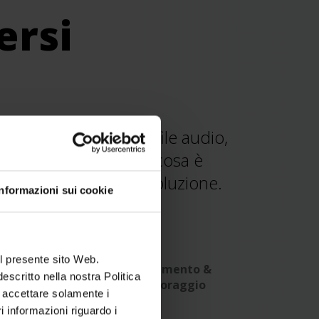
ersi
zioni degli
allarmi e i file audio
,
ssenziale per capire cosa è
on
questi
m
odelli di
soluzione.
Informazioni sui cookie
l presente sito Web.
glianza
Tracciamento &
escritto nella nostra Politica
monitoraggio
e accettare solamente i
 informazioni riguardo i