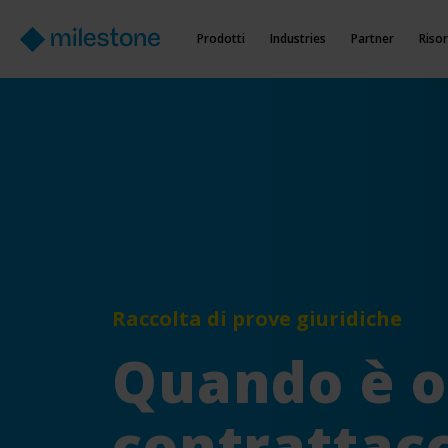
Prodotti
Industries
Partner
Riso
R
accolta
di prove giuridiche
Quando è o
contrattac