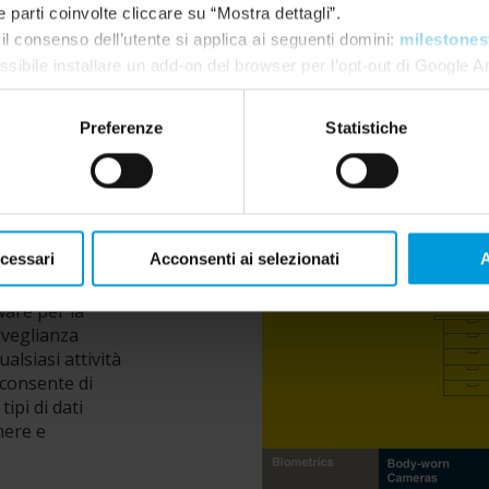
e parti coinvolte cliccare su “Mostra dettagli”.
il consenso dell’utente si applica ai seguenti domini:
milestones
ssibile installare un add-on del browser per l’opt-out di Google A
gle.com/dlpage/gaoptout?hl=en-GB
. È sempre possibile
modifi
ione:
Preferenze
Statistiche
ecessari
Acconsenti ai selezionati
A
ware per la
rveglianza
ualsiasi attività
i consente di
ipi di dati
mere e