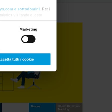
ys.com e sottodomini
. Per i
nalytics visitando questo
care il consenso
.
Marketing
ccetta tutti i cookie