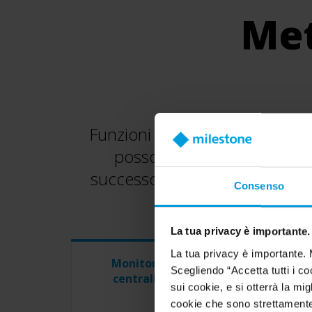
Met
Funzioni come la modalità rip
possono accelerare
la riso
successo e prevenire in potenza
Consenso
La tua privacy è importante.
La tua privacy è importante. 
Monitoraggio
Tecnol
Scegliendo “Accetta tutti i co
centralizzato
rileva
sui cookie, e si otterrà la m
dissua
cookie che sono strettamente 