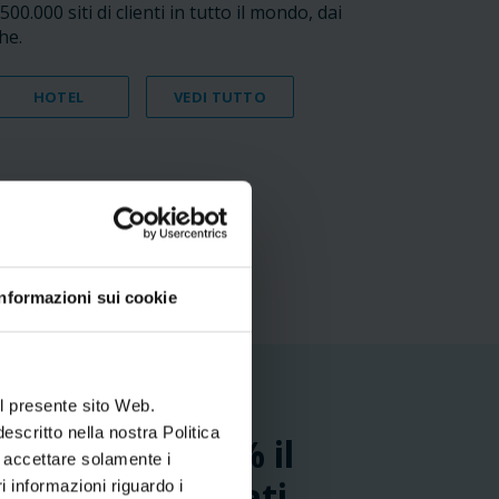
00.000 siti di clienti in tutto il mondo, dai
he.
HOTEL
VEDI TUTTO
Informazioni sui cookie
l presente sito Web.
escritto nella nostra Politica
 di circa il 95% il
e accettare solamente i
r trovare filmati
 informazioni riguardo i