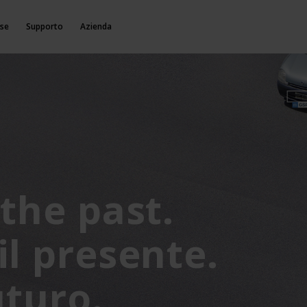
rse
Supporto
Azienda
the past.
l presente.
uturo.