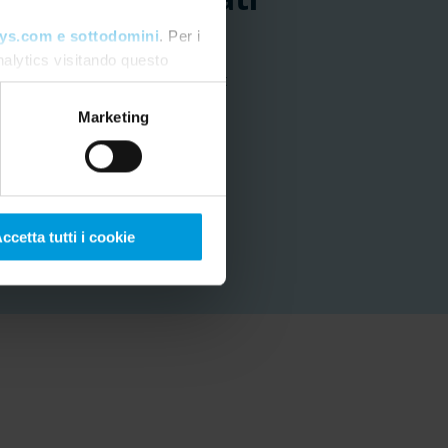
ys.com e sottodomini
. Per i
nalytics visitando questo
 sicurezza della città di Hobart
care il consenso
.
Marketing
ccetta tutti i cookie