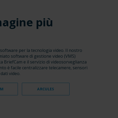
magine più
oftware per la tecnologia video. Il nostro
remiato software di gestione video (VMS)
ta BriefCam e il servizio di videosorveglianza
nto è facile centralizzare telecamere, sensori
 dati video.
AM
ARCULES