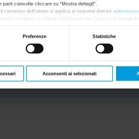
e parti coinvolte cliccare su “Mostra dettagli”.
specifici."
il consenso dell’utente si applica ai seguenti domini:
milestones
ssibile installare un add-on del browser per l’opt-out di Google A
Dylan Styles, responsabile del progetto di
gle.com/dlpage/gaoptout?hl=en-GB
. È sempre possibile
modifi
Preferenze
Statistiche
LEGGI LA STORIA DEL CLIENTE
ecessari
Acconsenti ai selezionati
A