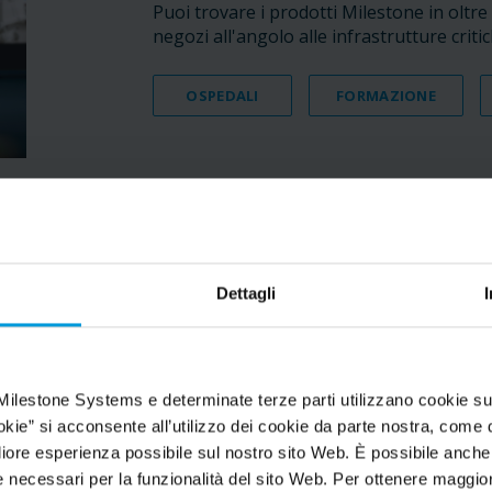
Puoi trovare i prodotti Milestone in oltre 5
negozi all'angolo alle infrastrutture critic
OSPEDALI
FORMAZIONE
Dettagli
Milestone Systems e determinate terze parti utilizzano cookie su
okie” si acconsente all’utilizzo dei cookie da parte nostra, come d
“Milestone ha ridotto
igliore esperienza possibile sul nostro sito Web. È possibile anch
tempo necessario pe
necessari per la funzionalità del sito Web. Per ottenere maggiori