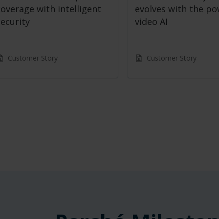
coverage with intelligent
evolves with the po
security
video AI
Customer Story
Customer Story