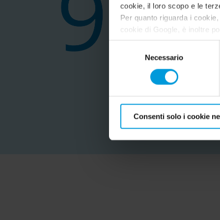
cookie, il loro scopo e le terz
Per quanto riguarda i cookie, 
cookie di Google, è inoltre po
indirizzo:
https://tools.goo
Selezione
Necessario
del
consenso
Consenti solo i cookie n