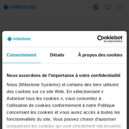
PRODUCTS
WHERE TO BUY
XProtect®
Find a reseller
BriefCam
Find a distributor
Consentement
Détails
À propos des cookies
Arcules
Book a demo
Husky hardware
Milestone Care™
VLM
Nous accordons de l'importance à votre confidentialité
Nous (Milestone Systems) et certains des tiers utilisent
des cookies sur ce site Web. En sélectionnant «
SUPPORT
EVENTS
Autoriser tous les cookies », vous consentez à
l’utilisation de cookies conformément à notre Politique
Support Center
Upcoming events
concernant les cookies et vous aurez accès à toutes les
Download Software
Training Classes
Download latest Device Pack
Webinars
fonctionnalités du site. Vous pouvez choisir d’autoriser
Milestone Learning
Recorded webinars
uniquement les cookies qui sont strictement nécessaires