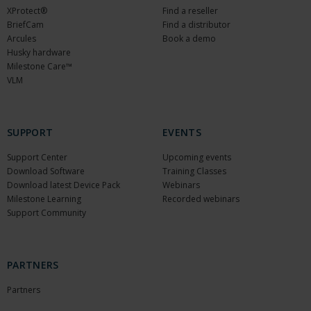
XProtect®
Find a reseller
BriefCam
Find a distributor
Arcules
Book a demo
Husky hardware
Milestone Care™
VLM
SUPPORT
EVENTS
Support Center
Upcoming events
Download Software
Training Classes
Download latest Device Pack
Webinars
Milestone Learning
Recorded webinars
Support Community
PARTNERS
Partners