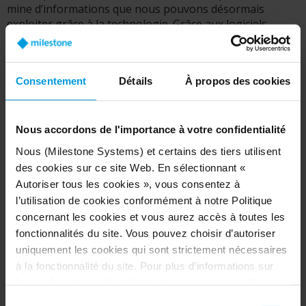
mine d’informations
que nous pouvons désormais
exploiter grâce à la
technologie
. Grâce aux logiciels
d’analyse vidéo,
vous
pouvez
a
nalyser les expressions
faciales
et émotionnelle
s
aux annonces
et
suivre le
mouvement
des yeux
et les déplacements
.
Vous pouvez
Consentement
Détails
À propos des cookies
également
enregistrer
les articles qui partent des rayons
et quand cela se produit.
Les systèmes de points de
vente, la reconnaissance faciale
et les balises RFID
constituent le haut de l’iceberg de la technologie que
le
Nous accordons de l'importance à votre confidentialité
commerce de détail et d’autres secteurs peuvent utiliser
Nous (Milestone Systems) et certains des tiers utilisent
pour recueillir de précieux renseignements
des cookies sur ce site Web. En sélectionnant «
commerciaux.
Autoriser tous les cookies », vous consentez à
l’utilisation de cookies conformément à notre Politique
concernant les cookies et vous aurez accès à toutes les
EN SAVOIR PLUS
fonctionnalités du site. Vous pouvez choisir d’autoriser
uniquement les cookies qui sont strictement nécessaires
à la fonctionnalité du site. Pour plus d’informations sur
les cookies, leur objectif et les tiers concernés, cliquez
sur « Voir les détails ».
Sélection