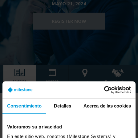
MAYO 21, 2024
REGISTER NOW
Eventos
Agenda
Patrocinadores
Cuándo y
destacados
dónde
Consentimiento
Detalles
Acerca de las cookies
Get ready to change the perceptions of video
Valoramos su privacidad
technology!
En este sitio web, nosotros (Milestone Systems) y