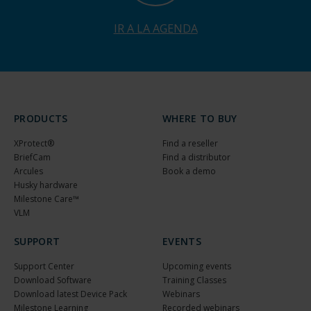
IR A LA AGENDA
PRODUCTS
WHERE TO BUY
XProtect®
Find a reseller
BriefCam
Find a distributor
Arcules
Book a demo
Husky hardware
Milestone Care™
VLM
SUPPORT
EVENTS
Support Center
Upcoming events
Download Software
Training Classes
Download latest Device Pack
Webinars
Milestone Learning
Recorded webinars