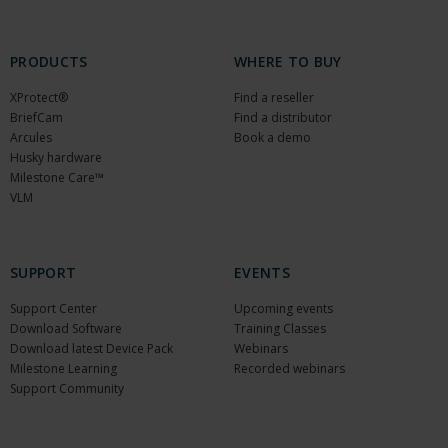
PRODUCTS
WHERE TO BUY
XProtect®
Find a reseller
BriefCam
Find a distributor
Arcules
Book a demo
Husky hardware
Milestone Care™
VLM
SUPPORT
EVENTS
Support Center
Upcoming events
Download Software
Training Classes
Download latest Device Pack
Webinars
Milestone Learning
Recorded webinars
Support Community