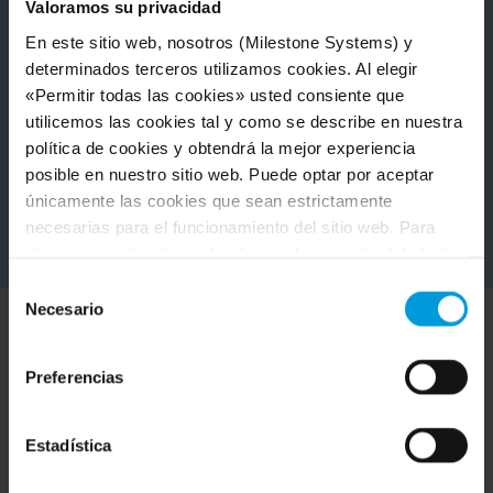
Valoramos su privacidad
En este sitio web, nosotros (Milestone Systems) y
determinados terceros utilizamos cookies. Al elegir
«Permitir todas las cookies» usted consiente que
utilicemos las cookies tal y como se describe en nuestra
política de cookies y obtendrá la mejor experiencia
posible en nuestro sitio web. Puede optar por aceptar
únicamente las cookies que sean estrictamente
necesarias para el funcionamiento del sitio web. Para
obtener más detalles sobre las cookies, su finalidad y los
terceros implicados, haga clic en «Mostrar detalles».
Selección
Respecto a las cookies, su consentimiento se aplica al
Necesario
de
dominio
milestonesys.com junto con los subdominios
consentimiento
pertinentes
. Respecto a las cookies de Google, usted
Descubra Milestone en
Preferencias
también podrá instalar un complemento de inhabilitación
acción
de Google Analytics para navegadores aquí:
https://tools.google.com/dlpage/gaoptout?hl=es
.
Estadística
Usted podrá
modificar su consentimiento
en cualquier
Descubra cómo estos diversos clientes utilizan Milestone
momento.