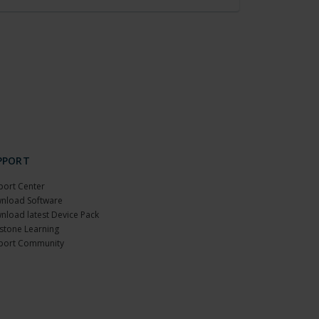
PPORT
port Center
nload Software
nload latest Device Pack
stone Learning
port Community