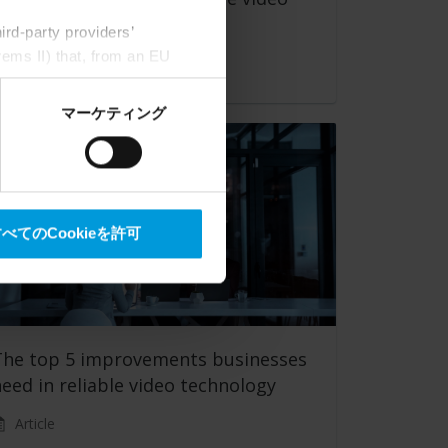
tech
rd-party providers’
rems II) that, from an EU
Customer Story
Google) there are not
ess to the United States
マーケティング
mstance, Milestone also
crosoft also based on
べてのCookieを許可
The top 5 improvements businesses
eed in reliable video technology
Article