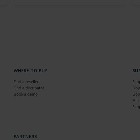
WHERE TO BUY
SU
Find a reseller
Sup
Find a distributor
Dow
Book a demo
Dow
Mile
Sup
PARTNERS