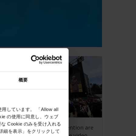
概要
しています。 「Allow all
okie の使用に同意し、ウェブ
Cookie のみを受け入れる
rowd safety and fire prevention are
「詳細を表示」をクリックして
rchestrated with Milestone video