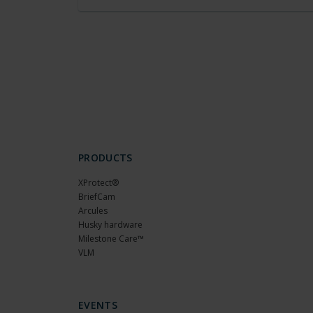
PRODUCTS
XProtect®
BriefCam
Arcules
Husky hardware
Milestone Care™
VLM
EVENTS