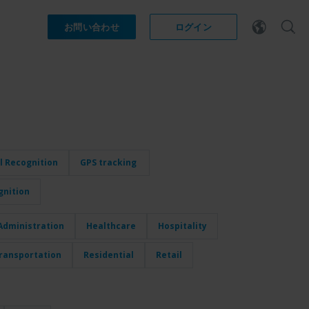
お問い合わせ
ログイン
l Recognition
GPS tracking
gnition
dministration
Healthcare
Hospitality
ransportation
Residential
Retail