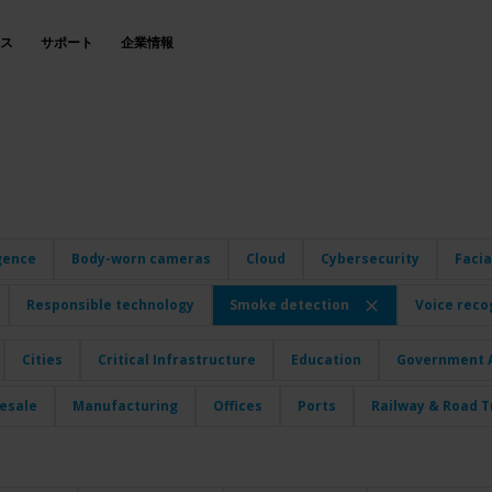
ス
サポート
企業情報
igence
Body-worn cameras
Cloud
Cybersecurity
Facia
Responsible technology
Smoke detection
Voice reco
Cities
Critical Infrastructure
Education
Government A
lesale
Manufacturing
Offices
Ports
Railway & Road T