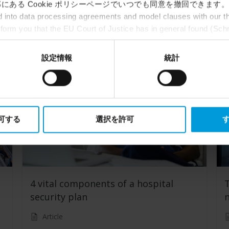
にある Cookie ポリシーページでいつでも同意を撤回できます。
tomorrow
into data processing agreements and model clauses with our thi
nform you that the EU Court of Justice has in general found (Sch
Customer Story
st status
here
), for US owned companies (such as Microsoft and 
ce in the US, as they may possibly be required to give data acc
設定情報
統計
ut any judicial review. This means that, depending on the circu
ersonal data to the US either based on your consent, and for Mi
t. Please click ‘Show details’ for more information.
許可する
選択を許可
す
4 vital components of a hospital
security plan
n
Article