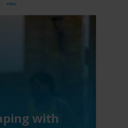
Video
aping with