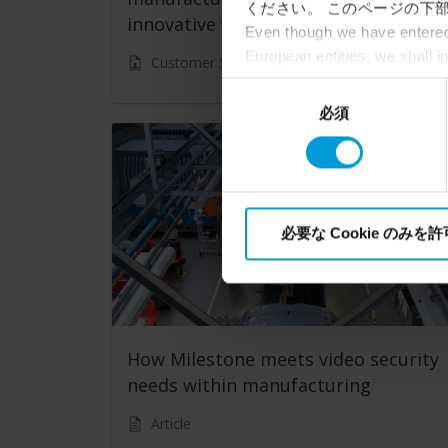
ください。 このページの下部
innovative video monitoring
Even though we have entered 
European entities, we shall i
Customer Story
perspective (please see late
同
appropriate safeguards in pla
必須
意
Intelligence Community witho
の
collects and transfers your p
選
Milestone’s legitimate interes
択
必要な Cookie のみを
How Milestone meets video security
needs within manufacturing
Article