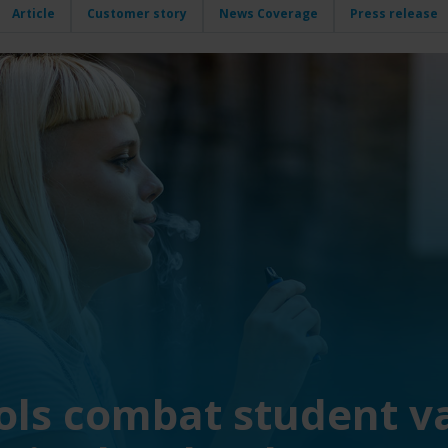
Article
Customer story
News Coverage
Press release
ols combat student v