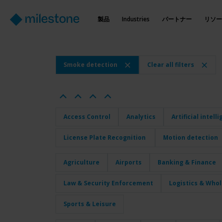
製品
Industries
パートナー
リソー
Smoke detection
Clear all filters
Access Control
Analytics
Artificial intell
License Plate Recognition
Motion detection
Agriculture
Airports
Banking & Finance
Law & Security Enforcement
Logistics & Who
Sports & Leisure