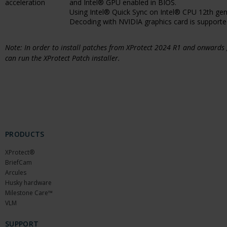
acceleration
and Intel® GPU enabled in BIOS.
Using Intel® Quick Sync on Intel® CPU 12th gener
Decoding with NVIDIA graphics card is supported
Note: In order to install patches from XProtect 2024 R1 and onwards
can run the XProtect Patch installer.
PRODUCTS
XProtect®
BriefCam
Arcules
Husky hardware
Milestone Care™
VLM
SUPPORT