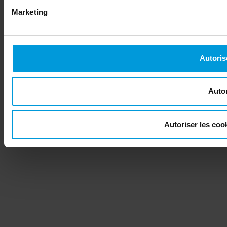
Marketing
Autoris
Autor
Autoriser les co