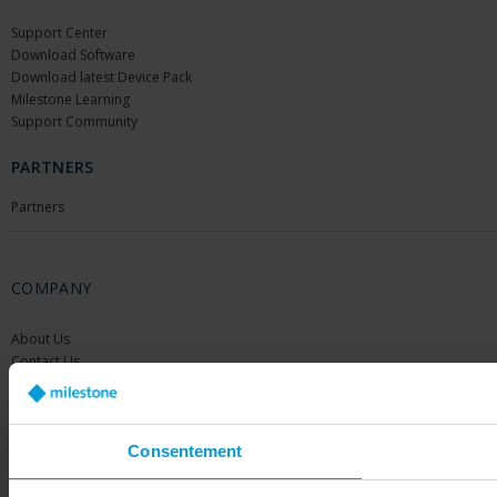
Support Center
Download Software
Download latest Device Pack
Milestone Learning
Support Community
PARTNERS
Partners
COMPANY
About Us
Contact Us
Offices
Careers
Share your feedback
Consentement