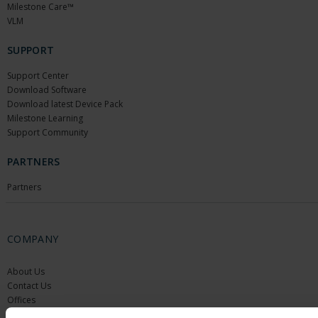
Milestone Care™
VLM
SUPPORT
Support Center
Download Software
Download latest Device Pack
Milestone Learning
Support Community
PARTNERS
Partners
COMPANY
About Us
Contact Us
Offices
Careers