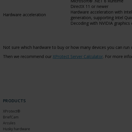
Microsoft® .NET 6 Runtime
DirectX 11 or newer
Hardware acceleration with Inte
Hardware acceleration
generation, supporting Intel Qu
Decoding with NVIDIA graphics ca
Not sure which hardware to buy or how many devices you can run 
Then we recommend our
XProtect Server Calculator
. For more info
PRODUCTS
XProtect®
BriefCam
Arcules
Husky hardware