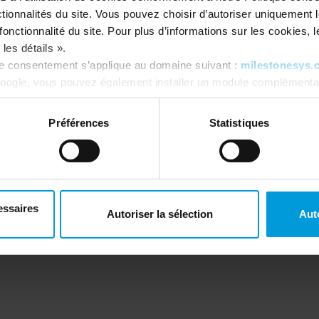
tionnalités du site. Vous pouvez choisir d’autoriser uniquement 
onctionnalité du site. Pour plus d’informations sur les cookies, leu
les détails ».
re consentement s’applique au domaine suivant :
milestonesys.
oogle, vous pouvez également installer un module complémentai
tics ici :
https://tools.google.com/dlpage/gaoptout?hl=fr
. V
Terms of Use
Préférences
Statistiques
Privacy Policy
Cookie Policy
Copy
Make a whistleblower report
Modern Slavery Act
Code of Conduct
essaires
Autoriser la sélection
Aut