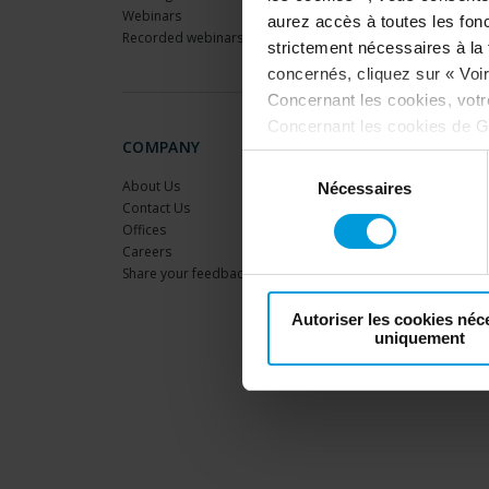
Webinars
aurez accès à toutes les fonc
Recorded webinars
strictement nécessaires à la f
concernés, cliquez sur « Voir 
Concernant les cookies, vot
Concernant les cookies de G
COMPANY
désactivation de Google Analy
Sélection
votre consentement
:
About Us
Nécessaires
du
Contact Us
consentement
Offices
Careers
Share your feedback
Autoriser les cookies néc
uniquement