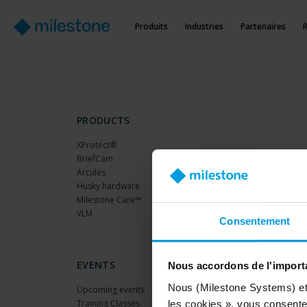
Produits
Industries
Partenaires
PRODUCTS
XProtect®
BriefCam
Arcules
Husky hardware
Milestone Care™
VLM
Consentement
EVENTS
Nous accordons de l'importa
Nous (Milestone Systems) et c
Upcoming events
Training Classes
les cookies », vous consentez