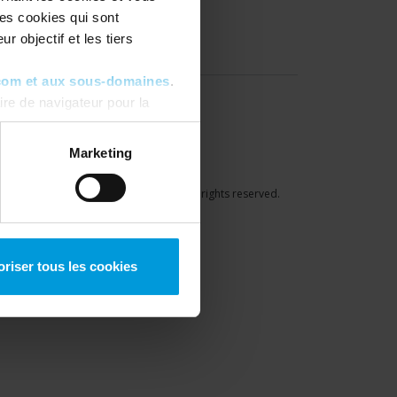
les cookies qui sont
r objectif et les tiers
com et aux sous-domaines
.
re de navigateur pour la
ous pouvez toujours
modifier
Marketing
right © 2026 Milestone Systems A/S. All rights reserved.
oriser tous les cookies