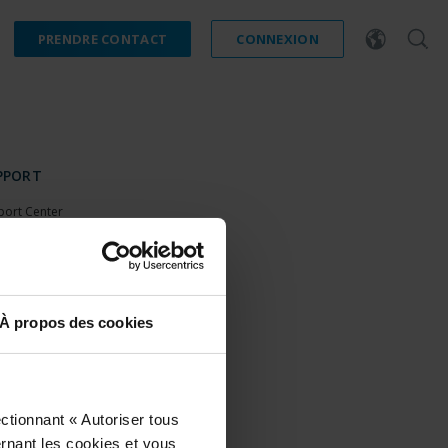
PRENDRE CONTACT
CONNEXION
PPORT
port Center
nload Software
nload latest Device Pack
stone Learning
port Community
À propos des cookies
ctionnant « Autoriser tous
ernant les cookies et vous