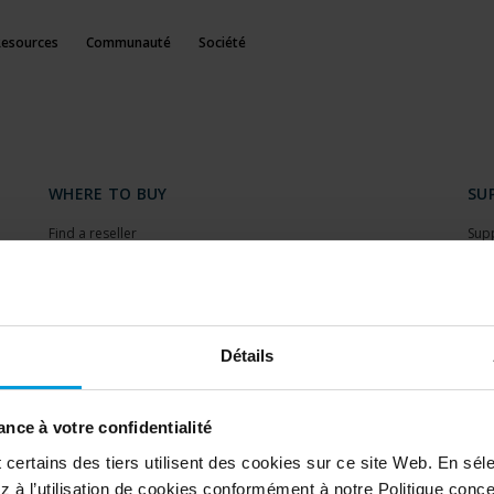
Resources
Communauté
Société
WHERE TO BUY
SU
Find a reseller
Sup
Find a distributor
Dow
Book a demo
Dow
Mile
Sup
Détails
PARTNERS
nce à votre confidentialité
ertains des tiers utilisent des cookies sur ce site Web. En séle
Partners
 à l’utilisation de cookies conformément à notre Politique conc