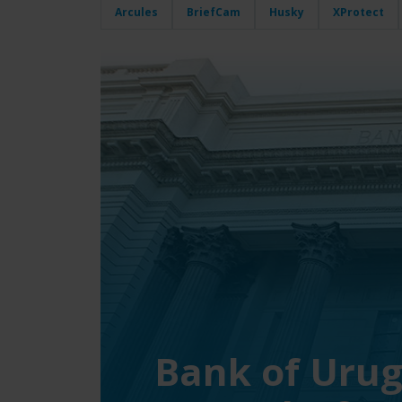
Arcules
BriefCam
Husky
XProtect
Bank of Urug