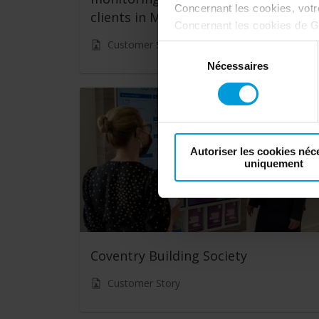
Concernant les cookies, vot
clients in Morocco
Concernant les cookies de G
désactivation de Google Analy
Customer Story
Sélection
votre consentement
:
Nécessaires
du
consentement
Autoriser les cookies néc
uniquement
Coventry Building Society
Customer Story