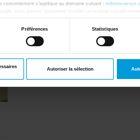
re consentement s’applique au domaine suivant :
milestonesys.
v
oogle, vous pouvez également installer un module complémentai
tics ici :
https://tools.google.com/dlpage/gaoptout?hl=fr
. V
Customer Story
Préférences
Statistiques
essaires
Autoriser la sélection
Aut