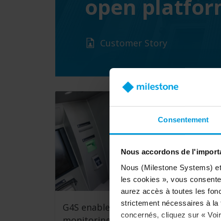
open platfor
Customer Story
Consentement
Nous accordons de l'importa
Nous (Milestone Systems) et c
les cookies », vous consentez
aurez accès à toutes les fonc
strictement nécessaires à la f
G4S enables 24/7 secure ATM
concernés, cliquez sur « Voir 
monitoring for multiple banking