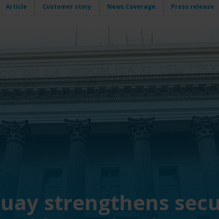
Article
Customer story
News Coverage
Press release
uay strengthens secu