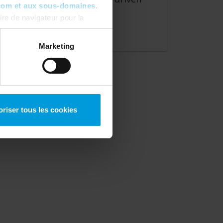
com et aux sous-domaines
.
ideo tech
re de navigateur pour la
ous pouvez toujours
modifier
Customer Story
Marketing
oriser tous les cookies