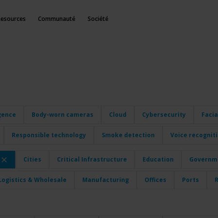
Resources
Communauté
Société
igence
Body-worn cameras
Cloud
Cybersecurity
Facia
Responsible technology
Smoke detection
Voice recognit
Cities
Critical Infrastructure
Education
Governme
Logistics & Wholesale
Manufacturing
Offices
Ports
R