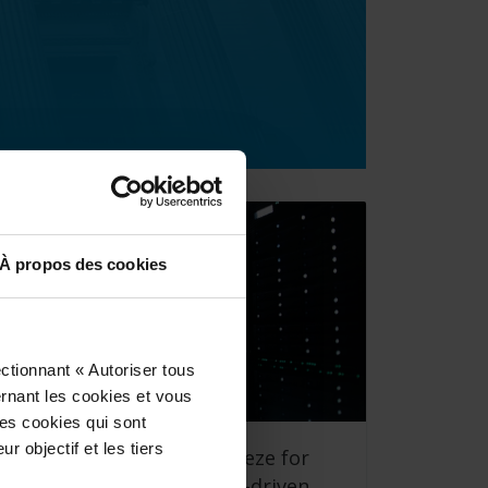
À propos des cookies
ctionnant « Autoriser tous
ernant les cookies et vous
les cookies qui sont
r objectif et les tiers
ow cloud security is a breeze for
ortune 500 ICT using data-driven