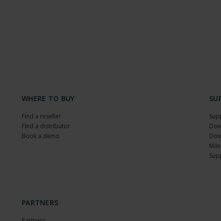
WHERE TO BUY
SU
Find a reseller
Sup
Find a distributor
Dow
Book a demo
Dow
Mile
Sup
PARTNERS
Partners