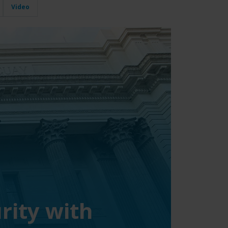
Video
rity with