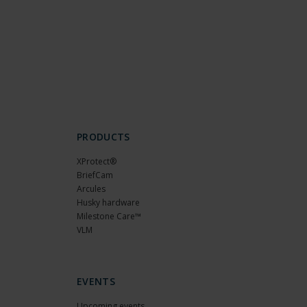
PRODUCTS
XProtect®
BriefCam
Arcules
Husky hardware
Milestone Care™
VLM
EVENTS
Upcoming events