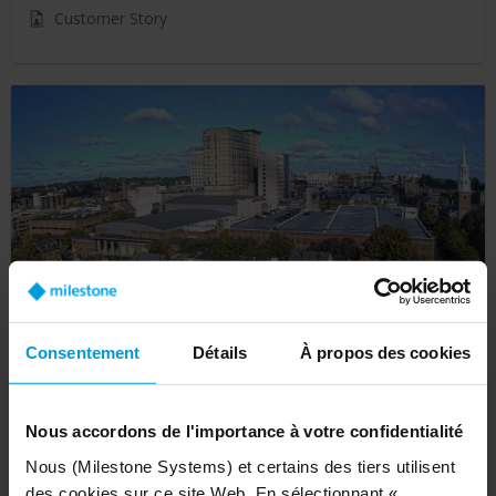
Customer Story
Consentement
Détails
À propos des cookies
Lancaster citizens transform city safety with
open platform video technology
Nous accordons de l'importance à votre confidentialité
Customer Story
Nous (Milestone Systems) et certains des tiers utilisent
des cookies sur ce site Web. En sélectionnant «