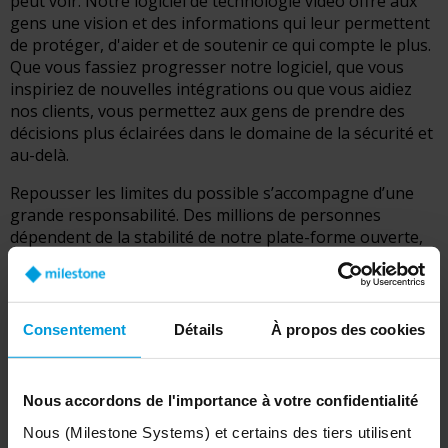
peut voir. Notre logiciel de technologie vidéo offre aux
gens une vision et des informations qui leur permettent
de protéger, d'aider et de soutenir ce qui compte le plus.
Que vous fassiez progresser notre logiciel, que vous
inspiriez de nouvelles intégrations ou que vous aidiez
nos clients, vous permettez aux gens de prendre des
décisions plus éclairées dans le domaine de la sécurité et
au-delà.
Repousser les limites du possible s’accompagne d’une
grande responsabilité. Des millions de personnes
dépendent de la stabilité de notre plate-forme ouverte,
et notre technologie doit être au service de l’humanité.
Ensemble, nous plaçons les personnes avant la
technologie. Nous allons au-delà de l'évidence.
Consentement
Détails
À propos des cookies
Nous accordons de l'importance à votre confidentialité
Une maison loin de chez soi
Nous (Milestone Systems) et certains des tiers utilisent