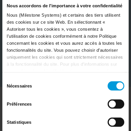
Nous accordons de l'importance à votre confidentialité
Nous (Milestone Systems) et certains des tiers utilisent
des cookies sur ce site Web. En sélectionnant «
Autoriser tous les cookies », vous consentez à
l’utilisation de cookies conformément à notre Politique
concernant les cookies et vous aurez accès à toutes les
fonctionnalités du site. Vous pouvez choisir d’autoriser
uniquement les cookies qui sont strictement nécessaires
à la fonctionnalité du site. Pour plus d’informations sur
les cookies, leur objectif et les tiers concernés, cliquez
sur « Voir les détails ».
Sélection
Concernant les cookies, votre consentement s’applique
Nécessaires
du
au domaine suivant :
milestonesys.com et aux sous-
consentement
domaines
. Concernant les cookies de Google, vous
Préférences
pouvez également installer un module complémentaire de
Testez Milestone en action
navigateur pour la désactivation de Google Analytics ici :
https://tools.google.com/dlpage/gaoptout?hl=fr
. Vous
Statistiques
Découvrez comment ces différents clients utilisent
pouvez toujours
modifier votre consentement
: