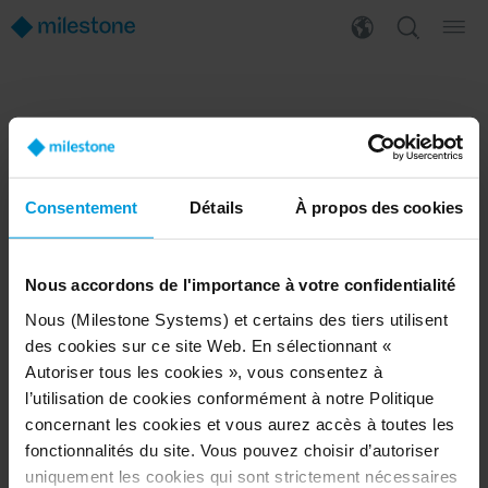
PRODUCTS
WHERE TO BUY
XProtect®
Find a reseller
BriefCam
Find a distributor
Consentement
Détails
À propos des cookies
Arcules
Book a demo
Husky hardware
Milestone Care™
VLM
Nous accordons de l'importance à votre confidentialité
Nous (Milestone Systems) et certains des tiers utilisent
des cookies sur ce site Web. En sélectionnant «
SUPPORT
EVENTS
Autoriser tous les cookies », vous consentez à
l’utilisation de cookies conformément à notre Politique
Support Center
Upcoming events
concernant les cookies et vous aurez accès à toutes les
Download Software
Training Classes
Download latest Device Pack
Webinars
fonctionnalités du site. Vous pouvez choisir d’autoriser
Milestone Learning
Recorded webinars
uniquement les cookies qui sont strictement nécessaires