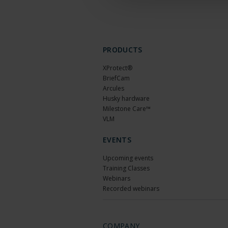
PRODUCTS
XProtect®
BriefCam
Arcules
Husky hardware
Milestone Care™
VLM
EVENTS
Upcoming events
Training Classes
Webinars
Recorded webinars
COMPANY