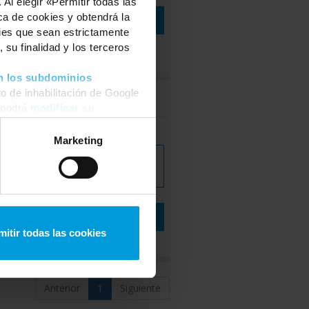
Al elegir «Permitir todas las
ca de cookies y obtendrá la
VER SEMINARIO EN LÍNEA
kies que sean estrictamente
 su finalidad y los terceros
n los subdominios
o de inhabilitación de Google
Inglés
 podrá
modificar su
Marketing
DESCARGAR
SEMINARIO EN LÍNEA
VER SEMINARIO EN LÍNEA
mitir todas las cookies
Anterior
1
Siguiente