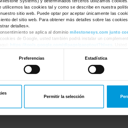
(Milestone Systems) y determinados terceros utilizamos cookies. 
 EU. And it comes into effect October 2024. But double and triple-
 utilicemos las cookies tal y como se describe en nuestra políti
place isn’t specific to Europe. It’s relevant to all organizations that
 nuestro sitio web. Puede optar por aceptar únicamente las coo
onally, most of the work that goes into securing the setup happens
ento del sitio web. Para obtener más detalles sobre las cookies,
ment software (VMS).
trar detalles».
onsentimiento se aplica al dominio
milestonesys.com junto co
 cookies de Google, usted también podrá instalar un complement
tem set-up – "Base" Level
Comercial, Técnico
aquí:
https://tools.google.com/dlpage/gaoptout?hl=es
. Usted
r momento.
-resilience, this online training will help you get started, with insights
Preferencias
Estadística
kies
Permitir la selección
Per