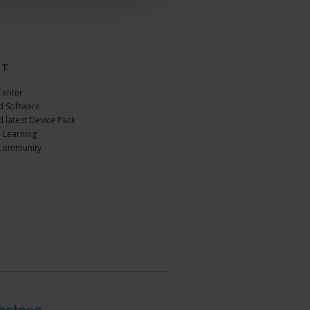
RT
Center
 Software
 latest Device Pack
 Learning
Community