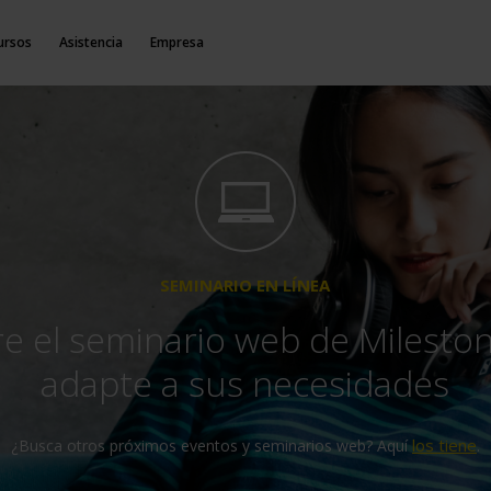
ursos
Asistencia
Empresa
SEMINARIO EN LÍNEA
e el seminario web de Milesto
adapte a sus necesidades
los tiene
¿Busca otros próximos eventos y seminarios web? Aquí
.