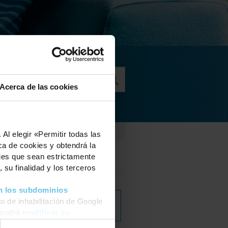
Acerca de las cookies
IDIOMA
Al elegir «Permitir todas las
ca de cookies y obtendrá la
Inglés
kies que sean estrictamente
 su finalidad y los terceros
n los subdominios
DESCARGAR
o de inhabilitación de Google
SEMINARIO EN LÍNEA
 podrá
modificar su