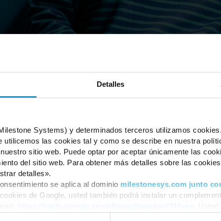
Inglés
Detalles
CATEGORÍA
(Milestone Systems) y determinados terceros utilizamos cookies. 
 utilicemos las cookies tal y como se describe en nuestra políti
tem set-up – “Good” level
Comercial, Técnico
 nuestro sitio web. Puede optar por aceptar únicamente las coo
ento del sitio web. Para obtener más detalles sobre las cookies,
trar detalles».
 needs to be as robust as your physical security. In this second online
onsentimiento se aplica al dominio
milestonesys.com junto co
we will share insights that build on the steps covered in our first
 cookies de Google, usted también podrá instalar un complement
yourself and your organization against cyber-attacks.
aquí:
https://tools.google.com/dlpage/gaoptout?hl=es
. Usted
r momento.