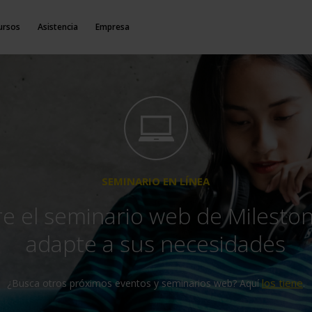
ursos
Asistencia
Empresa
SEMINARIO EN LÍNEA
e el seminario web de Milesto
adapte a sus necesidades
los tiene
¿Busca otros próximos eventos y seminarios web? Aquí
.