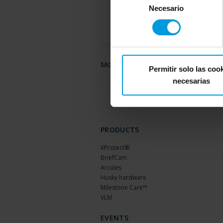
de
Necesario
consentimiento
Mostrar
registros
Permitir solo las coo
necesarias
PRODUCTS
XProtect®
BriefCam
Arcules
Husky hardware
Milestone Care™
VLM
EVENTS