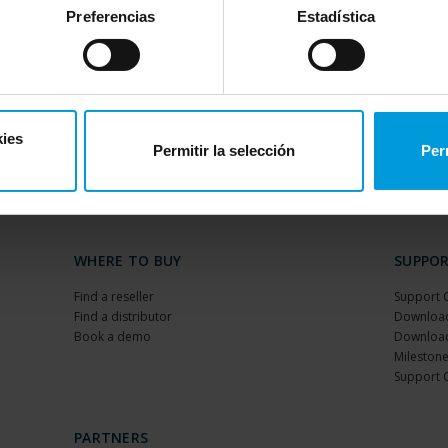
Preferencias
Estadística
kies
Permitir la selección
Per
WHERE TO BUY
SUPPO
Find a reseller
Support 
Find a distributor
Download
Book a demo
Download
Milestone
Support 
PARTNERS