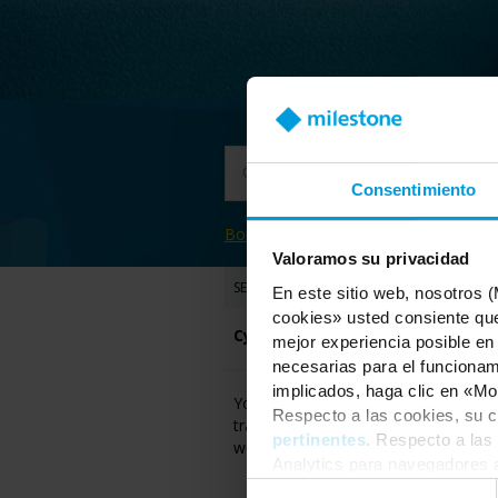
Categoría
Consentimiento
Borrar filtros
Valoramos su privacidad
SEMINARIO EN LÍNEA
En este sitio web, nosotros 
cookies» usted consiente que
Cybersecurity: XProtect VMS Sys
mejor experiencia posible en
necesarias para el funcionami
implicados, haga clic en «Mos
Your video surveillance cybersecurity
Respecto a las cookies, su c
training in building cyber-resilience, 
pertinentes
. Respecto a las
webinar, to help you better protect 
Analytics para navegadores 
consentimiento
en cualquie
Selección