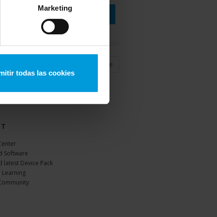
Marketing
VER SEMINARIO EN LÍNEA
Anterior
1
Siguiente
mitir todas las cookies
RT
Center
 Software
 latest Device Pack
 Learning
Community