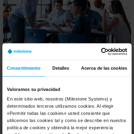
Cloud-based v ideo s urveillance helps
schools keep students and teachers safe
Consentimiento
Detalles
Acerca de las cookies
Article
Valoramos su privacidad
En este sitio web, nosotros (Milestone Systems) y
determinados terceros utilizamos cookies. Al elegir
«Permitir todas las cookies» usted consiente que
utilicemos las cookies tal y como se describe en nuestra
política de cookies y obtendrá la mejor experiencia