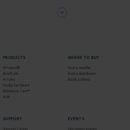
PRODUCTS
WHERE TO BUY
XProtect®
Find a reseller
BriefCam
Find a distributor
Arcules
Book a demo
Husky hardware
Milestone Care™
VLM
SUPPORT
EVENTS
Support Center
Upcoming events