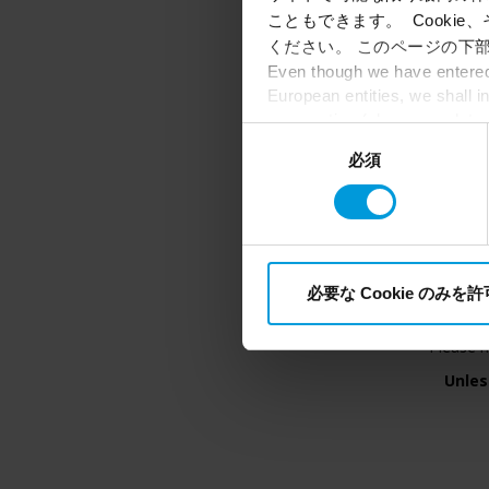
This event offers the op
こともできます。 Cook
leaders who will share t
ください。 このページの下部
Even though we have entered 
MILE
European entities, we shall i
perspective (please see late
同
appropriate safeguards in pla
意
必須
Intelligence Community witho
の
collects and transfers your p
選
Milestone’s legitimate interes
択
Register to secure y
必要な Cookie のみを
Please n
Unles