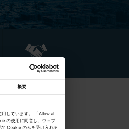
スポンサー
概要
しています。 「Allow all
 will again be hosting a
okie の使用に同意し、ウェブ
Cookie のみを受け入れる