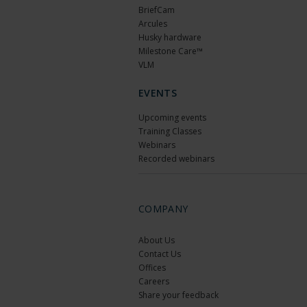
BriefCam
Arcules
Husky hardware
Milestone Care™
VLM
EVENTS
Upcoming events
Training Classes
Webinars
Recorded webinars
COMPANY
About Us
Contact Us
Offices
Careers
Share your feedback