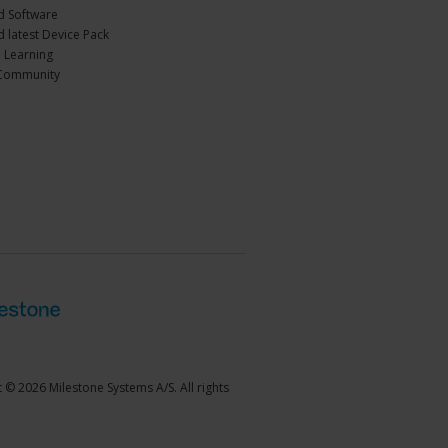
 Software
 latest Device Pack
 Learning
Community
 © 2026 Milestone Systems A/S. All rights