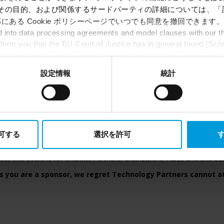
portunity to meet with industry peers, gain valuable insights from ind
ie、その目的、および関係するサードパーティの詳細については、
heir perspectives on the future of video technology. Explore the chal
にある Cookie ポリシーページでいつでも同意を撤回できます。
our industry and the limitless possibilities ahead.
into data processing agreements and model clauses with our thi
STONE XPERIENCE DAYS Middle East in Dubai 2024 - September 9
nform you that the EU Court of Justice has in general found (Sch
• Technology Partner Exhibition
st status
here
), for US owned companies (such as Microsoft and 
• Conference
ce in the US, as they may possibly be required to give data acc
設定情報
統計
• Gala Dinner & Awards
ut any judicial review. This means that, depending on the circu
• Evening Cocktail
ersonal data to the US either based on your consent, and for Mi
t. Please click ‘Show details’ for more information.
our place as spaces are limited.
Registration is free of charge un
registrations after September 3 will be charged USD 250 per person.
許可する
選択を許可
す
ote this event is for Channel Partners, Distributors, A&Es and End C
s you are a sponsor, we regret Technology Partners cannot a