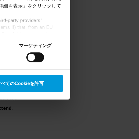
ustry experts and thought
「詳細を表示」をクリックして
lenges and trends shaping
rd-party providers’
 - 10
rems II) that, from an EU
Google) there are not
ess to the United States
マーケティング
mstance, Milestone also
crosoft also based on
til September 3
. All
べてのCookieを許可
ustomers.
ttend.