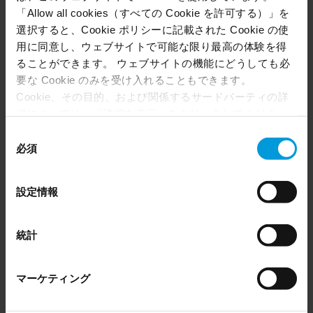
びサービスの詳細情報の入手方法および／または購入方法
「Allow all cookies（すべての Cookie を許可する）」を
が含まれ、本サイト上のそのような説明はすべてあなたの
選択すると、Cookie ポリシーに記載された Cookie の使
便宜のために提供されます。サードパーティーと契約を締
用に同意し、ウェブサイトで可能な限り最高の体験を得
結できます。そのような契約の締結やデータの交換はあな
ることができます。 ウェブサイトの機能にどうしても必
た名義であなたとサードパーティーの間でのみ行われま
要な Cookie のみを受け入れることもできます。
す。
Cookie、その目的、および関係するサードパーティの詳
細については、「詳細を表示」をクリックしてくださ
い。 このページの下部にある Cookie ポリシーページで
同
Milestoneは、契約書で書面にて別段明示されている場合を
いつでも同意を撤回できます。
必須
意
除き、Milestoneにより「認証済み」と指定されているか否
Even though we have entered into data processing
の
かに関わらず、パートナーの製品およびサービスを保証し
agreements and model clauses with our third-party
選
ません。アプリケーション、ハードウェア、またはサービ
設定情報
providers’ European entities, we shall inform you that the
択
スがMilestoneにより「認証」されている場合、それは、
EU Court of Justice has in general found (Schrems II)
Milestoneによるレビューの日付時点でパートナーが説明し
that, from an EU perspective (please see latest status
た特定の活用事例を想定してMilestoneがアプリケーション
統計
here
), for US owned companies (such as Microsoft and
またはデバイスのマニュアルをレビューし、当該マニュア
Google) there are not appropriate safeguards in place in
ルに基づきMilestoneが把握する範囲でMilestoneのVMSで
マーケティング
the US, as they may possibly be required to give data
動作することを意味します。
access to the United States Intelligence Community