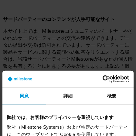
サードパーティーのコンテンツが入手可能なサイト
本サイト上では、Milestoneコミュニティのパートナーやそ
の他のサードパーティーとの交流や連絡ができます。デー
タの提出や交換は許可されています。サードパーティーに
製品やサービスに関する質問への回答をリクエストする場
合は、当該サードパーティーとMilestoneがあなたの個人情
報を共有することに同意する必要があります。上記の「個
人情報」と「投稿」のセクションをご確認ください。
本サイトがサードパーティーの製品やサービスを紹介して
同意
詳細
概要
いる場合。Milestoneは、本サイトで言及または紹介されて
いる製品またはサービスを、当該製品がMilestoneの製品お
よびサービスとの相互運用を意図しているかどうかにかか
弊社では、お客様のプライバシーを重視しています
わらず、推奨または保証しません。サードパーティーの製
弊社（Milestone Systems）および特定のサードパーティ
品およびサービスの説明にはサードパーティーの製品およ
は、このウェブサイトで Cookie を使用しています。