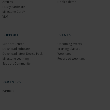
Arcules
Book a demo
Husky hardware
Milestone Care™
VLM
SUPPORT
EVENTS
Support Center
Upcoming events
Download Software
Training Classes
Download latest Device Pack
Webinars
Milestone Learning
Recorded webinars
Support Community
PARTNERS
Partners