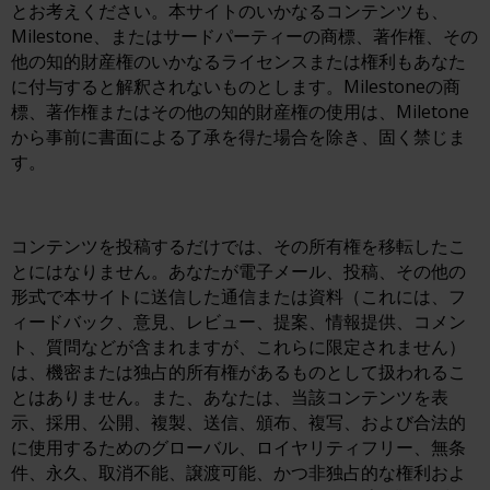
とお考えください。本サイトのいかなるコンテンツも、
Milestone、またはサードパーティーの商標、著作権、その
他の知的財産権のいかなるライセンスまたは権利もあなた
に付与すると解釈されないものとします。Milestoneの商
標、著作権またはその他の知的財産権の使用は、Miletone
から事前に書面による了承を得た場合を除き、固く禁じま
す。
コンテンツを投稿するだけでは、その所有権を移転したこ
とにはなりません。あなたが電子メール、投稿、その他の
形式で本サイトに送信した通信または資料（これには、フ
ィードバック、意見、レビュー、提案、情報提供、コメン
ト、質問などが含まれますが、これらに限定されません）
は、機密または独占的所有権があるものとして扱われるこ
とはありません。また、あなたは、当該コンテンツを表
示、採用、公開、複製、送信、頒布、複写、および合法的
に使用するためのグローバル、ロイヤリティフリー、無条
件、永久、取消不能、譲渡可能、かつ非独占的な権利およ