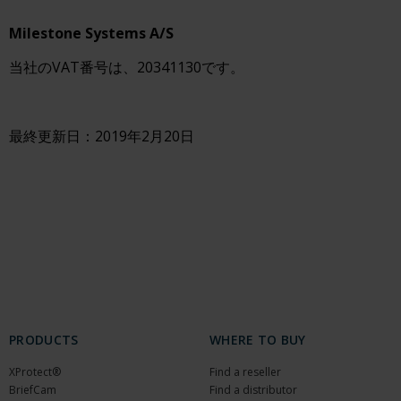
Milestone Systems A/S
当社のVAT番号は、20341130です。
最終更新日：2019年2月20日
PRODUCTS
WHERE TO BUY
XProtect®
Find a reseller
BriefCam
Find a distributor