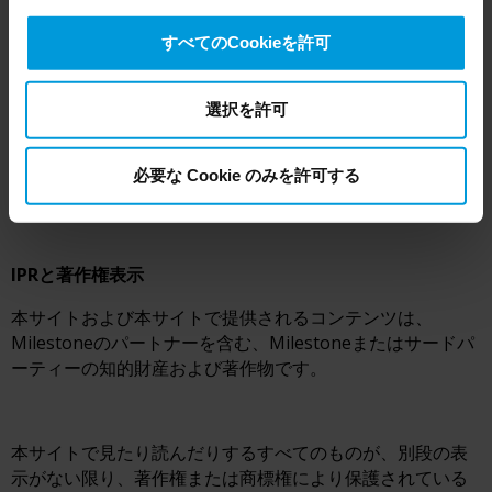
without any judicial review. This means that, depending
on the circumstance, Milestone also collects and
本サイト上のサードパーティーのアプリケーション、ハー
すべてのCookieを許可
transfers your personal data to the US either based on
ドウェア、サービスはあなたの地域で利用できない
your consent, and for Microsoft also based on
Milestoneの製品、プログラム、サービスを参照または相互
Milestone’s legitimate interest. Please click ‘Show details’
選択を許可
参照する場合があります。そのような参照は、ソフトウェ
for more information.
ア、ハードウェアのいずれであっても、Milestoneが製品、
プログラム、サービスをあなたの地域で入手可能にするこ
必要な Cookie のみを許可する
とを計画していることを暗示するものではありません。
IPRと著作権表示
本サイトおよび本サイトで提供されるコンテンツは、
Milestoneのパートナーを含む、Milestoneまたはサードパ
ーティーの知的財産および著作物です。
本サイトで見たり読んだりするすべてのものが、別段の表
示がない限り、著作権または商標権により保護されている