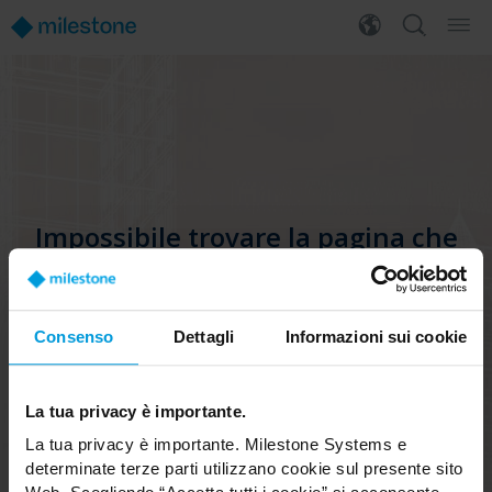
Impossibile trovare la pagina che
si sta cercando
È possibile tentare di trovare ciò che si sta
cercando.
Consenso
Dettagli
Informazioni sui cookie
Oppure è possibile consultare il nostro menu
per ulteriori informazioni.
La tua privacy è importante.
La tua privacy è importante. Milestone Systems e
VAI ALLA PAGINA HOME
determinate terze parti utilizzano cookie sul presente sito