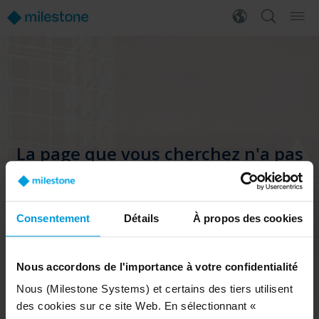
La page que vous cherchez n'a pas
pu être trouvée
Vous pouvez essayer d’effectuer une
recherche.
Consentement
Détails
À propos des cookies
Ou vous pouvez consulter notre menu pour
plus d’informations.
Nous accordons de l'importance à votre confidentialité
Nous (Milestone Systems) et certains des tiers utilisent
ACCÉDER À LA PAGE D'ACCUEIL
des cookies sur ce site Web. En sélectionnant «