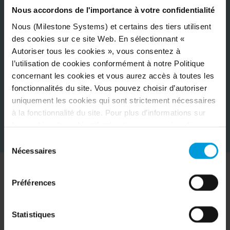
Nous accordons de l'importance à votre confidentialité
Nous (Milestone Systems) et certains des tiers utilisent
des cookies sur ce site Web. En sélectionnant «
Autoriser tous les cookies », vous consentez à
l’utilisation de cookies conformément à notre Politique
concernant les cookies et vous aurez accès à toutes les
fonctionnalités du site. Vous pouvez choisir d’autoriser
uniquement les cookies qui sont strictement nécessaires
à la fonctionnalité du site. Pour plus d’informations sur
les cookies, leur objectif et les tiers concernés, cliquez
sur « Voir les détails ».
Sélection
Concernant les cookies, votre consentement s’applique
Nécessaires
du
au domaine suivant :
milestonesys.com et aux sous-
consentement
domaines
. Concernant les cookies de Google, vous
Préférences
pouvez également installer un module complémentaire de
Testez Milestone en action
navigateur pour la désactivation de Google Analytics ici :
https://tools.google.com/dlpage/gaoptout?hl=fr
. Vous
Statistiques
Découvrez comment ces différents clients utilisent
pouvez toujours
modifier votre consentement
: