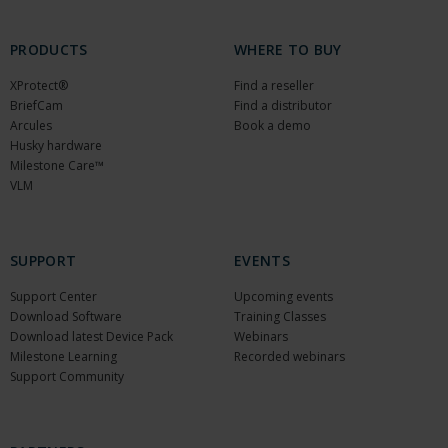
PRODUCTS
WHERE TO BUY
XProtect®
Find a reseller
BriefCam
Find a distributor
Arcules
Book a demo
Husky hardware
Milestone Care™
VLM
SUPPORT
EVENTS
Support Center
Upcoming events
Download Software
Training Classes
Download latest Device Pack
Webinars
Milestone Learning
Recorded webinars
Support Community