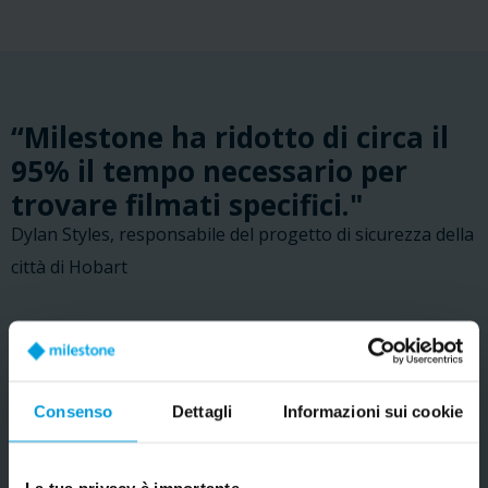
“Milestone ha ridotto di circa il
95% il tempo necessario per
trovare filmati specifici."
Dylan Styles, responsabile del progetto di sicurezza della
città di Hobart
LEGGI LA STORIA DEL CLIENTE
Consenso
Dettagli
Informazioni sui cookie