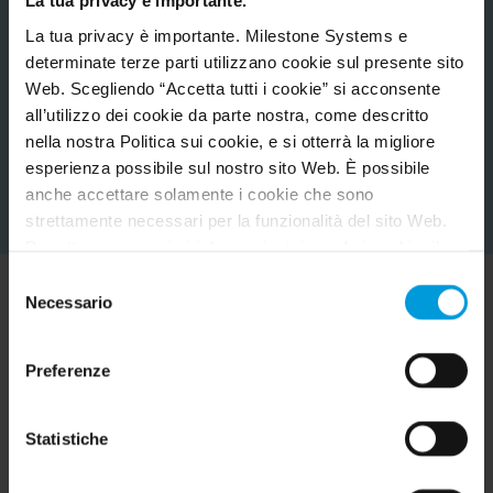
La tua privacy è importante.
La tua privacy è importante. Milestone Systems e
determinate terze parti utilizzano cookie sul presente sito
Web. Scegliendo “Accetta tutti i cookie” si acconsente
all’utilizzo dei cookie da parte nostra, come descritto
nella nostra Politica sui cookie, e si otterrà la migliore
esperienza possibile sul nostro sito Web. È possibile
anche accettare solamente i cookie che sono
strettamente necessari per la funzionalità del sito Web.
Per ottenere maggiori informazioni riguardo i cookie, il
loro scopo e le terze parti coinvolte cliccare su “Mostra
Selezione
dettagli”.
Necessario
del
Per quanto riguarda i cookie, il consenso dell’utente si
Prova le soluzioni di
consenso
applica ai seguenti domini:
milestonesys.com e
Preferenze
Milestone in tempo reale
sottodomini
. Per i cookie di Google, è inoltre possibile
installare un add-on del browser per l’opt-out di Google
Analytics visitando questo indirizzo:
Scopri come questi clienti utilizzano Milestone per
Statistiche
https://tools.google.com/dlpage/gaoptout?hl=en-GB
.
centralizzare e semplificare le loro soluzioni di tecnologia
È sempre possibile
modificare il consenso
.
video.