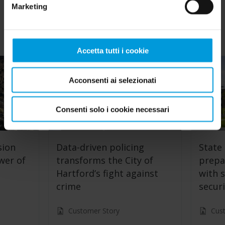
Marketing
Accetta tutti i cookie
Acconsenti ai selezionati
Consenti solo i cookie necessari
sion
Data-driven policing
State 
wer of
transforms the City of
prepa
Hartford’s fight against
with s
crime
securi
Customer Story
Cus