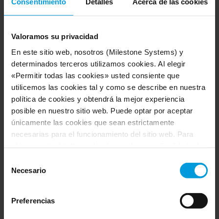
Consentimiento
Detalles
Acerca de las cookies
Valoramos su privacidad
En este sitio web, nosotros (Milestone Systems) y
determinados terceros utilizamos cookies. Al elegir
«Permitir todas las cookies» usted consiente que
utilicemos las cookies tal y como se describe en nuestra
política de cookies y obtendrá la mejor experiencia
Encuentre un distribuidor.
posible en nuestro sitio web. Puede optar por aceptar
únicamente las cookies que sean estrictamente
Nuestros distribuidores venden productos Milestone a
necesarias para el funcionamiento del sitio web. Para
revendedores, integradores de sistema y comerciantes.
obtener más detalles sobre las cookies, su finalidad y los
terceros implicados, haga clic en «Mostrar detalles».
Selección
Respecto a las cookies, su consentimiento se aplica al
Necesario
de
Reserve una demostración VMS gratuita y
dominio
milestonesys.com junto con los subdominios
consentimiento
personalizada en línea
pertinentes
. Respecto a las cookies de Google, usted
Preferencias
también podrá instalar un complemento de inhabilitación
de Google Analytics para navegadores aquí: