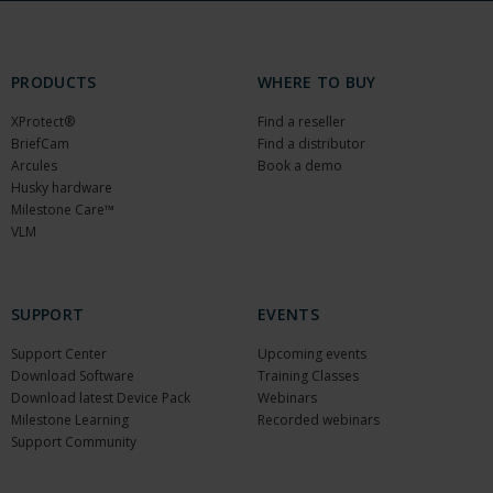
PRODUCTS
WHERE TO BUY
XProtect®
Find a reseller
BriefCam
Find a distributor
Arcules
Book a demo
Husky hardware
Milestone Care™
VLM
SUPPORT
EVENTS
Support Center
Upcoming events
Download Software
Training Classes
Download latest Device Pack
Webinars
Milestone Learning
Recorded webinars
Support Community