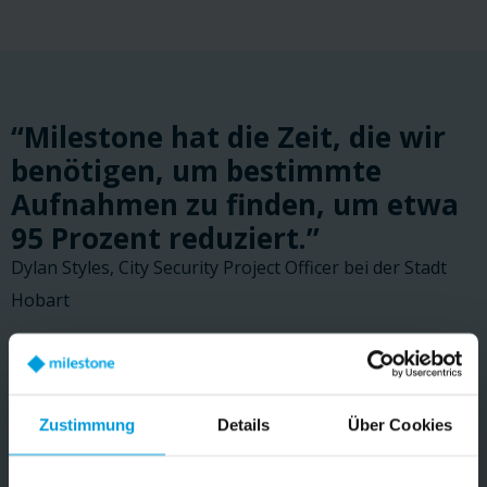
“Milestone hat die Zeit, die wir
benötigen, um bestimmte
Aufnahmen zu finden, um etwa
95 Prozent reduziert.”
Dylan Styles, City Security Project Officer bei der Stadt
Hobart
LESEN SIE DIE KUNDENGESCHICHTE
Zustimmung
Details
Über Cookies