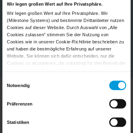
Wir legen großen Wert auf Ihre Privatsphäre.
Wir legen großen Wert auf Ihre Privatsphäre. Wir
(Milestone Systems) und bestimmte Drittanbieter nutzen
Cookies auf dieser Website. Durch Auswahl von „Alle
Cookies zulassen“ stimmen Sie der Nutzung von
Cookies wie in unserer Cookie-Richtlinie beschrieben zu
und haben die bestmögliche Erfahrung auf unserer
Website. Sie können sich dafür entscheiden, nur die
Cookies zu akzeptieren, die unbedingt für den Betrieb der
Website erforderlich sind. Weitere Informationen zu den
Cookies, ihrem Zweck und den beteiligten Dritten finden
Einwilligungsauswahl
Sie, wenn Sie auf „Details anzeigen“ klicken.
Notwendig
Für Cookies gilt Ihre Einwilligung für die folgende
Milestone in Aktion erleben
Domain:
milestonesys.com + Subdomains
. Für Google-
Präferenzen
Cookies können Sie unter folgender Adresse auch ein
Browser-Addon für die Deaktivierung von Google
Erfahren Sie, wie diese verschiedenen Kunden ihre
Analytics installieren:
Statistiken
Videotechnologielösungen mit Milestone zentralisieren
https://tools.google.com/dlpage/gaoptout?hl=en-GB
.
und vereinfachen.