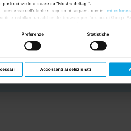
e parti coinvolte cliccare su “Mostra dettagli”.
specifici."
il consenso dell’utente si applica ai seguenti domini:
milestones
ssibile installare un add-on del browser per l’opt-out di Google A
Dylan Styles, responsabile del progetto di
gle.com/dlpage/gaoptout?hl=en-GB
. È sempre possibile
modifi
Preferenze
Statistiche
LEGGI LA STORIA DEL CLIENTE
ecessari
Acconsenti ai selezionati
A