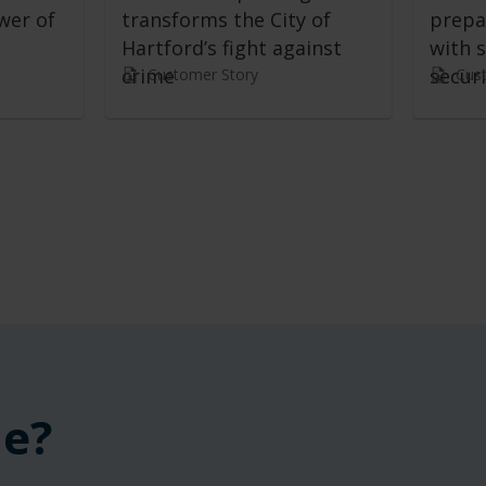
wer of
transforms the City of
prepa
Hartford’s fight against
with s
crime
securi
Customer Story
Cus
ne?