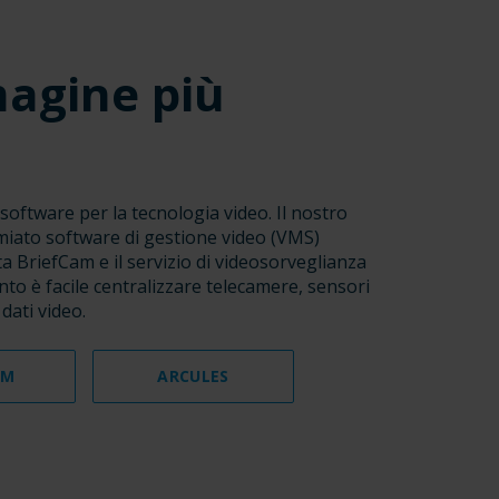
magine più
oftware per la tecnologia video. Il nostro
remiato software di gestione video (VMS)
ta BriefCam e il servizio di videosorveglianza
nto è facile centralizzare telecamere, sensori
 dati video.
AM
ARCULES