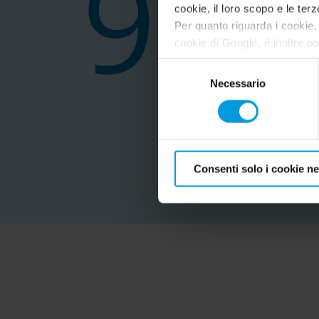
cookie, il loro scopo e le terz
Per quanto riguarda i cookie, 
cookie di Google, è inoltre po
indirizzo:
https://tools.goo
Selezione
Necessario
del
consenso
Consenti solo i cookie n