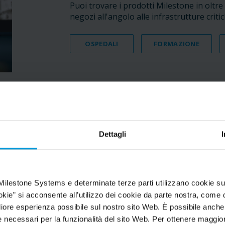
Puoi trovare i prodotti Milestone in oltre 5
negozi all'angolo alle infrastrutture critic
OSPEDALI
FORMAZIONE
Dettagli
Milestone Systems e determinate terze parti utilizzano cookie su
okie” si acconsente all’utilizzo dei cookie da parte nostra, come d
“Milestone ha ridotto
igliore esperienza possibile sul nostro sito Web. È possibile anch
tempo necessario pe
necessari per la funzionalità del sito Web. Per ottenere maggiori