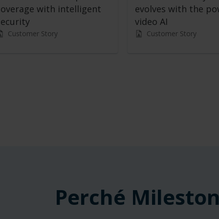
coverage with intelligent
evolves with the po
security
video AI
Customer Story
Customer Story
Perché Milesto