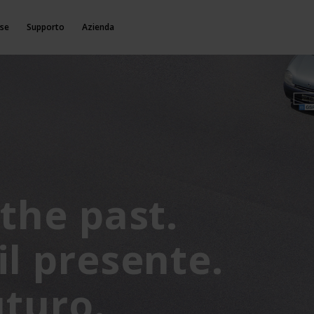
rse
Supporto
Azienda
the past.
l presente.
uturo.