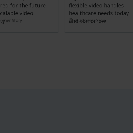
red for the future
flexible video handles
calable video
healthcare needs today
ty
and tomorrow
tomer Story
Customer Story