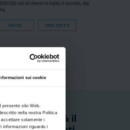
00.000 siti di clienti in tutto il mondo, dai
he.
HOTEL
VEDI TUTTO
Informazioni sui cookie
l presente sito Web.
escritto nella nostra Politica
 di circa il 95% il
e accettare solamente i
r trovare filmati
 informazioni riguardo i