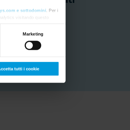
ys.com e sottodomini
. Per i
nalytics visitando questo
 sicurezza della città di Hobart
care il consenso
.
Marketing
ccetta tutti i cookie