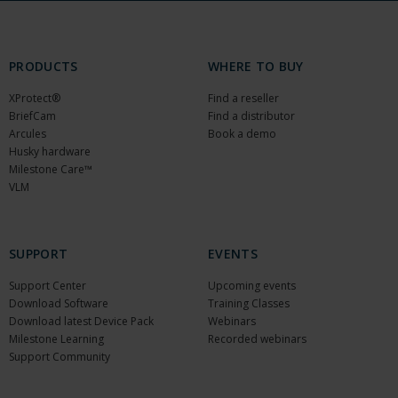
PRODUCTS
WHERE TO BUY
XProtect®
Find a reseller
BriefCam
Find a distributor
Arcules
Book a demo
Husky hardware
Milestone Care™
VLM
SUPPORT
EVENTS
Support Center
Upcoming events
Download Software
Training Classes
Download latest Device Pack
Webinars
Milestone Learning
Recorded webinars
Support Community