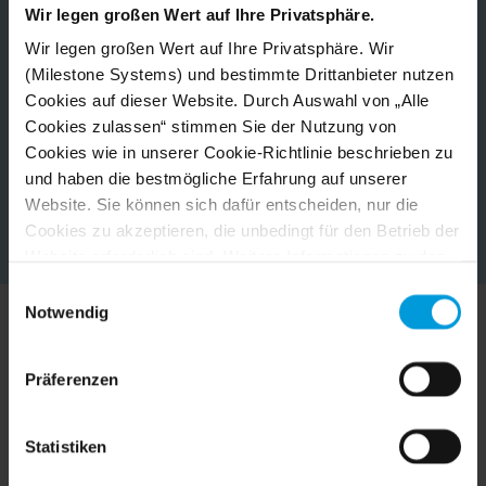
Wir legen großen Wert auf Ihre Privatsphäre.
Wir legen großen Wert auf Ihre Privatsphäre. Wir
(Milestone Systems) und bestimmte Drittanbieter nutzen
Cookies auf dieser Website. Durch Auswahl von „Alle
Cookies zulassen“ stimmen Sie der Nutzung von
Cookies wie in unserer Cookie-Richtlinie beschrieben zu
und haben die bestmögliche Erfahrung auf unserer
Website. Sie können sich dafür entscheiden, nur die
Cookies zu akzeptieren, die unbedingt für den Betrieb der
Website erforderlich sind. Weitere Informationen zu den
Cookies, ihrem Zweck und den beteiligten Dritten finden
Einwilligungsauswahl
Sie, wenn Sie auf „Details anzeigen“ klicken.
Notwendig
Für Cookies gilt Ihre Einwilligung für die folgende
Milestone in Aktion erleben
Domain:
milestonesys.com + Subdomains
. Für Google-
Präferenzen
Cookies können Sie unter folgender Adresse auch ein
Browser-Addon für die Deaktivierung von Google
Erfahren Sie, wie diese verschiedenen Kunden ihre
Analytics installieren:
Statistiken
Videotechnologielösungen mit Milestone zentralisieren
https://tools.google.com/dlpage/gaoptout?hl=en-GB
.
und vereinfachen.