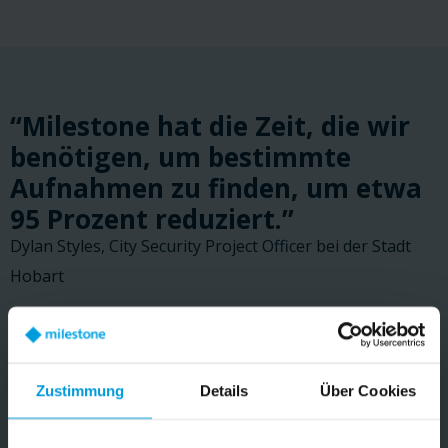
“Milestone hat die Zeit, die wir
benötigen, um bestimmte
Aufnahmen zu finden, um etwa
95 Prozent reduziert.”
Dylan Styles, City Security Project Officer bei der Stadt
Hobart
LESEN SIE DIE KUNDENGESCHICHTE
Zustimmung
Details
Über Cookies