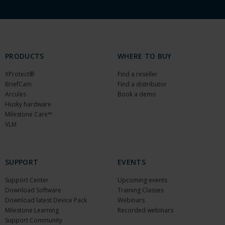
PRODUCTS
WHERE TO BUY
XProtect®
Find a reseller
BriefCam
Find a distributor
Arcules
Book a demo
Husky hardware
Milestone Care™
VLM
SUPPORT
EVENTS
Support Center
Upcoming events
Download Software
Training Classes
Download latest Device Pack
Webinars
Milestone Learning
Recorded webinars
Support Community