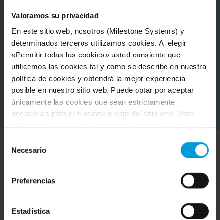
Valoramos su privacidad
En este sitio web, nosotros (Milestone Systems) y
determinados terceros utilizamos cookies. Al elegir
«Permitir todas las cookies» usted consiente que
utilicemos las cookies tal y como se describe en nuestra
política de cookies y obtendrá la mejor experiencia
posible en nuestro sitio web. Puede optar por aceptar
únicamente las cookies que sean estrictamente
necesarias para el funcionamiento del sitio web. Para
obtener más detalles sobre las cookies, su finalidad y los
terceros implicados, haga clic en «Mostrar detalles».
Selección
Respecto a las cookies, su consentimiento se aplica al
Necesario
de
dominio
milestonesys.com junto con los subdominios
Descubra Milestone en
consentimiento
pertinentes
. Respecto a las cookies de Google, usted
Preferencias
acción
también podrá instalar un complemento de inhabilitación
de Google Analytics para navegadores aquí:
https://tools.google.com/dlpage/gaoptout?hl=es
.
Descubra cómo estos diversos clientes utilizan Milestone
Estadística
Usted podrá
modificar su consentimiento
en cualquier