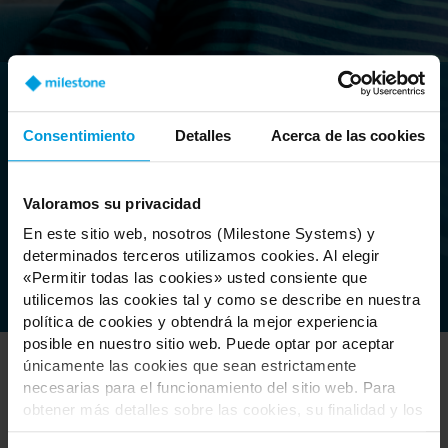
Categoría
Consentimiento
Detalles
Acerca de las cookies
Inglés
Valoramos su privacidad
En este sitio web, nosotros (Milestone Systems) y
determinados terceros utilizamos cookies. Al elegir
«Permitir todas las cookies» usted consiente que
utilicemos las cookies tal y como se describe en nuestra
Borrar filtros
política de cookies y obtendrá la mejor experiencia
posible en nuestro sitio web. Puede optar por aceptar
SEMINARIO EN LÍNEA
CATEGORÍA
únicamente las cookies que sean estrictamente
necesarias para el funcionamiento del sitio web. Para
Cybersecurity: XProtect
Comercial,
obtener más detalles sobre las cookies, su finalidad y los
VMS System set-up –
Técnico
terceros implicados, haga clic en «Mostrar detalles».
“Good” level
Inglés