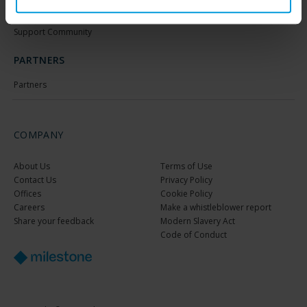
Download latest Device Pack
Webinars
Milestone Learning
Recorded webinars
Support Community
PARTNERS
Partners
COMPANY
About Us
Terms of Use
Contact Us
Privacy Policy
Offices
Cookie Policy
Careers
Make a whistleblower report
Share your feedback
Modern Slavery Act
Code of Conduct