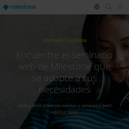
SEMINARIO EN LÍNEA
Encuentre el seminario
web de Milestone que
se adapte a sus
necesidades
¿Busca otros próximos eventos y seminarios web?
los tiene
Aquí
.