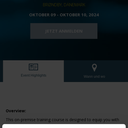
BRØNDBY, DÄNEMARK
OKTOBER 09 - OKTOBER 10, 2024
JETZT ANMELDEN
Event Highlights
Wann und wo
Overview:
This on-premise training course is designed to equip you with
the foundational knowledge necessary to get started with