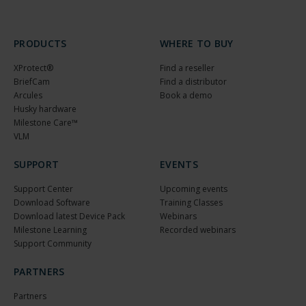
PRODUCTS
WHERE TO BUY
XProtect®
Find a reseller
BriefCam
Find a distributor
Arcules
Book a demo
Husky hardware
Milestone Care™
VLM
SUPPORT
EVENTS
Support Center
Upcoming events
Download Software
Training Classes
Download latest Device Pack
Webinars
Milestone Learning
Recorded webinars
Support Community
PARTNERS
Partners