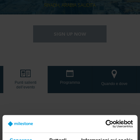
RIYADH, ARABIA SAUDITA
DICEMBRE 11, 2025
SIGN UP NOW
Punti salienti
Programma
Quando e dove
dell’evento