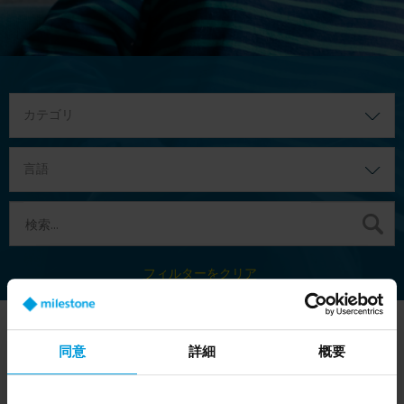
カテゴリ
言語
フィルターをクリア
ウェビナー
カテゴリ
同意
詳細
概要
Twenty Minutes For
コマーシャ
Excellence: Bringing On-
ル, テクニカ
Demand Aerial
ル