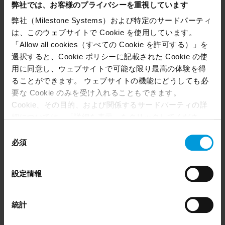
Awareness to Your
English
弊社では、お客様のプライバシーを重視しています
XProtect Security Stack
弊社（Milestone Systems）および特定のサードパーティ
は、このウェブサイトで Cookie を使用しています。
What's New? Latest
製品リリース
「Allow all cookies（すべての Cookie を許可する）」を
Features in Milestone
English
選択すると、Cookie ポリシーに記載された Cookie の使
XProtect 2026 R1
用に同意し、ウェブサイトで可能な限り最高の体験を得
ることができます。 ウェブサイトの機能にどうしても必
Twenty Minutes for
コマーシャル
要な Cookie のみを受け入れることもできます。
Excellence - Enhancing
English
Cookie、その目的、および関係するサードパーティの詳
Public Safety with
Advanced Video
細については、「詳細を表示」をクリックしてくださ
Technology
い。 このページの下部にある Cookie ポリシーページで
同
いつでも同意を撤回できます。
必須
意
From Federated
コマーシャル
Even though we have entered into data processing
の
Architecture to Custom
English
agreements and model clauses with our third-party
選
Solutions & AI Analytics:
設定情報
providers’ European entities, we shall inform you that the
択
Creating Real Value for
EU Court of Justice has in general found (Schrems II)
Customers
that, from an EU perspective (please see latest status
統計
here
), for US owned companies (such as Microsoft and
Twenty Minutes for
コマーシャル
Google) there are not appropriate safeguards in place in