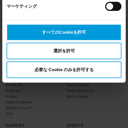
Excellence - Video
English
the US, as they may possibly be required to give data
マーケティング
Intelligence in Critical
access to the United States Intelligence Community
Infrastructure
without any judicial review. This means that, depending
on the circumstance, Milestone also collects and
transfers your personal data to the US either based on
件表示
すべてのCookieを許可
your consent, and for Microsoft also based on
Milestone’s legitimate interest. Please click ‘Show details’
前
1
2
3
4
5
…
22
次
for more information.
選択を許可
必要な Cookie のみを許可する
PRODUCTS
WHERE TO BUY
XProtect®
Find a reseller
BriefCam
Find a distributor
Arcules
Book a demo
Husky hardware
Milestone Care™
VLM
SUPPORT
EVENTS