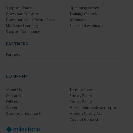
Support Center
Upcoming events
Download Software
Training Classes
Download latest Device Pack
Webinars
Milestone Learning
Recorded webinars
Support Community
PARTNERS
Partners
COMPANY
About Us
Terms of Use
Contact Us
Privacy Policy
Offices
Cookie Policy
Careers
Make a whistleblower report
Share your feedback
Modern Slavery Act
Code of Conduct