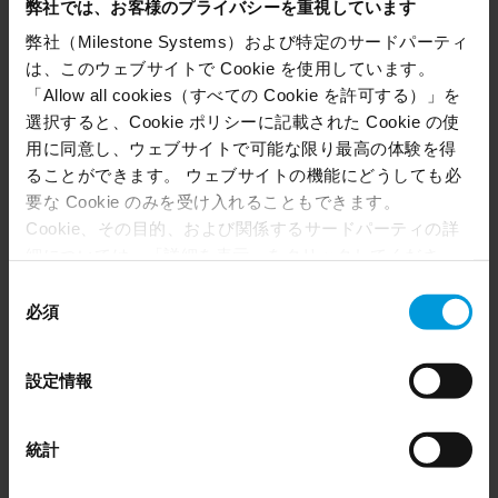
弊社では、お客様のプライバシーを重視しています
弊社（Milestone Systems）および特定のサードパーティ
は、このウェブサイトで Cookie を使用しています。
統合を開く
「Allow all cookies（すべての Cookie を許可する）」を
選択すると、Cookie ポリシーに記載された Cookie の使
用に同意し、ウェブサイトで可能な限り最高の体験を得
すべてのMilestone製品の中心に位置するオープンプラット
ることができます。 ウェブサイトの機能にどうしても必
フォームのアプローチを利用できます。
要な Cookie のみを受け入れることもできます。
HALO Smart Sensorと組み合わせることで、ベイピ
Cookie、その目的、および関係するサードパーティの詳
ング、空気質の問題、攻撃性などを検知
細については、「詳細を表示」をクリックしてくださ
Genea、IMRON、Acreとの入退室管理の統合
い。 このページの下部にある Cookie ポリシーページで
同
ARCULESをカスタムダッシュボードやワークフロー
いつでも同意を撤回できます。
必須
意
に接続したい開発者向けのAPIアクセス
Even though we have entered into data processing
の
ArculesとMilestone XProtectを併用して、VSaaSと
agreements and model clauses with our third-party
選
VMS全体の一元管理を実現
設定情報
providers’ European entities, we shall inform you that the
択
EU Court of Justice has in general found (Schrems II)
that, from an EU perspective (please see latest status
LEARN MORE
統計
here
), for US owned companies (such as Microsoft and
Google) there are not appropriate safeguards in place in