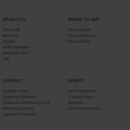
PRODUCTS
WHERE TO BUY
XProtect®
Find a reseller
BriefCam
Find a distributor
Arcules
Book a demo
Husky hardware
Milestone Care™
VLM
SUPPORT
EVENTS
Support Center
Upcoming events
Download Software
Training Classes
Download latest Device Pack
Webinars
Milestone Learning
Recorded webinars
Support Community