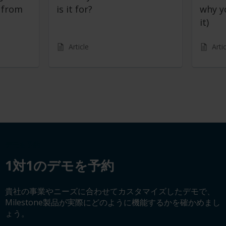
s from
is it for?
why y
it)
Article
Arti
デモを予約
1対1のデモを予約
貴社の事業やニーズに合わせてカスタマイズしたデモで、
Milestone製品が実際にどのように機能するかを確かめまし
ょう。