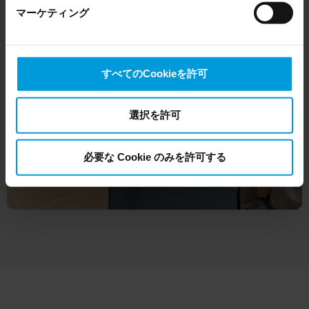
マーケティング
the US, as they may possibly be required to give data
access to the United States Intelligence Community
without any judicial review. This means that, depending
on the circumstance, Milestone also collects and
すべてのCookieを許可
transfers your personal data to the US either based on
your consent, and for Microsoft also based on
Milestone’s legitimate interest. Please click ‘Show details’
選択を許可
for more information.
必要な Cookie のみを許可する