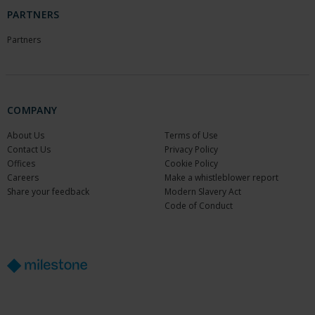
PARTNERS
Partners
COMPANY
About Us
Terms of Use
Contact Us
Privacy Policy
Offices
Cookie Policy
Careers
Make a whistleblower report
Share your feedback
Modern Slavery Act
Code of Conduct