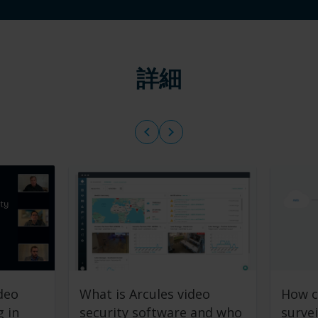
詳細
deo
What is Arcules video
How c
g in
security software and who
surve