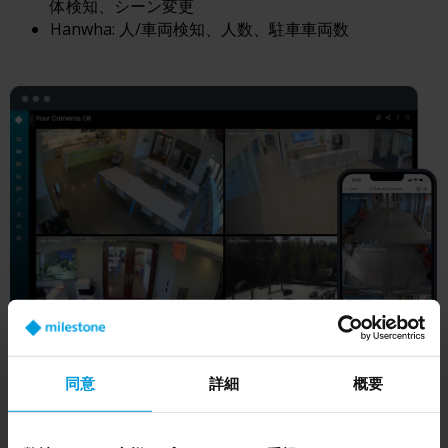
体検知、シーン変更
Hanwha: 人/車両検知、人数、駐車車両数
同意
詳細
概要