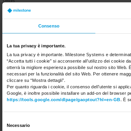
Offices
Careers
Share your feedback
Consenso
La tua privacy è importante.
Copyright © 2026 Milestone Systems A/S. All rights reserved.
La tua privacy è importante. Milestone Systems e determinate
“Accetta tutti i cookie” si acconsente all’utilizzo dei cookie d
otterrà la migliore esperienza possibile sul nostro sito Web
necessari per la funzionalità del sito Web. Per ottenere maggio
cliccare su “Mostra dettagli”.
Per quanto riguarda i cookie, il consenso dell’utente si appli
Google, è inoltre possibile installare un add-on del browser pe
https://tools.google.com/dlpage/gaoptout?hl=en-GB
. È 
Selezione
Necessario
del