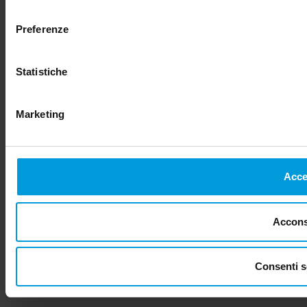
consenso
Preferenze
Statistiche
Marketing
Accet
Acconse
Consenti s