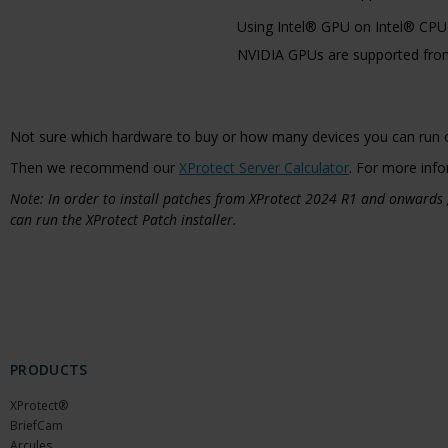
Using Intel® GPU on Intel® CPU 1
NVIDIA GPUs are supported from v
Not sure which hardware to buy or how many devices you can run 
Then we recommend our
XProtect Server Calculator
. For more info
Note: In order to install patches from XProtect 2024 R1 and onwards
can run the XProtect Patch installer.
PRODUCTS
XProtect®
BriefCam
Arcules