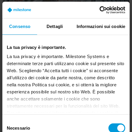
Consenso
Dettagli
Informazioni sui cookie
La tua privacy è importante.
La tua privacy è importante. Milestone Systems e
determinate terze parti utilizzano cookie sul presente sito
Web. Scegliendo “Accetta tutti i cookie” si acconsente
all’utilizzo dei cookie da parte nostra, come descritto
Milestone video tech drives security and
nella nostra Politica sui cookie, e si otterrà la migliore
safety in multi-site auto parts production
esperienza possibile sul nostro sito Web. È possibile
facilities
anche accettare solamente i cookie che sono
strettamente necessari per la funzionalità del sito Web.
Customer Story
Per ottenere maggiori informazioni riguardo i cookie, il
loro scopo e le terze parti coinvolte cliccare su “Mostra
Selezione
dettagli”.
Necessario
del