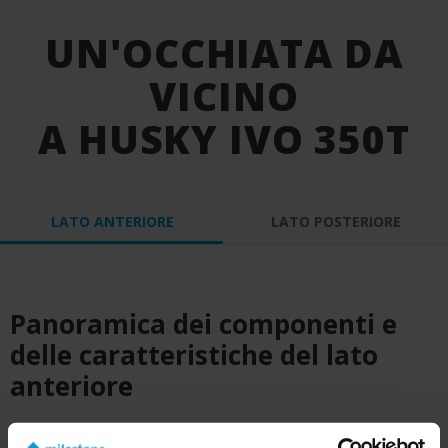
UN'OCCHIATA DA
VICINO
A HUSKY IVO 350T
LATO ANTERIORE
LATO POSTERIORE
Panoramica dei componenti e
delle caratteristiche del lato
anteriore
Pulsante di accensione