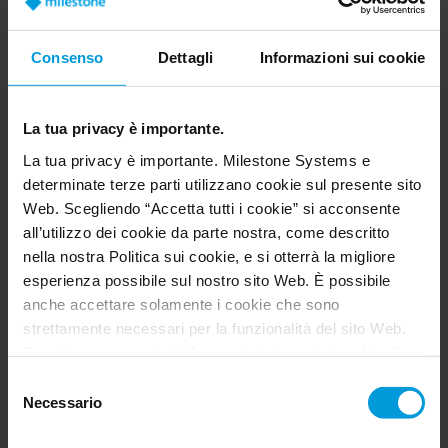
Attività disco rigido
Jack audio universale
Consenso
Dettagli
Informazioni sui cookie
USB 3.2 Tipo A Gen1 (5 Gbps)
Lettore di schede SD
La tua privacy è importante.
USB 3.2 Tipo C Gen2 (10 Gbps) con
La tua privacy è importante. Milestone Systems e
condivisione dell'alimentazione
determinate terze parti utilizzano cookie sul presente sito
Web. Scegliendo “Accetta tutti i cookie” si acconsente
USB 3.2 Tipo A Gen2 (10 Gbps) con
all’utilizzo dei cookie da parte nostra, come descritto
condivisione dell'alimentazione
nella nostra Politica sui cookie, e si otterrà la migliore
USB 3.2 Tipo A Gen2 (10 Gbps)
esperienza possibile sul nostro sito Web. È possibile
anche accettare solamente i cookie che sono
strettamente necessari per la funzionalità del sito Web.
Per ottenere maggiori informazioni riguardo i cookie, il
loro scopo e le terze parti coinvolte cliccare su “Mostra
Selezione
dettagli”.
Necessario
del
Per quanto riguarda i cookie, il consenso dell’utente si
consenso
applica ai seguenti domini:
milestonesys.com e