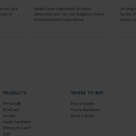
erver rack
Ideale come dispositivo di medie
Un dispo
endo la
dimensioni per i siti con l’esigenza critica
facilità 
di massimizzare l’operatività.
basso cos
PRODUCTS
WHERE TO BUY
XProtect®
Find a reseller
BriefCam
Find a distributor
Arcules
Book a demo
Husky hardware
Milestone Care™
VLM