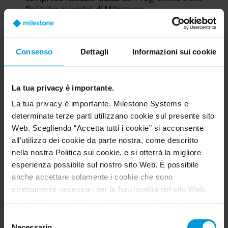
Politiche aziendali di Milestone;
(ii) commercializzare, promuovere e vendere
attivamente i Prodotti Milestone, ai sensi dei
presenti Termini e Programma. Le attività devono
Consenso
Dettagli
Informazioni sui cookie
essere condotte in conformità con le leggi vigenti
nel Territorio, secondo una buona etica aziendale e
in maniera tale da valorizzare l’avviamento di
La tua privacy è importante.
Milestone e dei suoi Prodotti;
La tua privacy è importante. Milestone Systems e
(iii) consegnare agli Utenti finali i Prodotti
determinate terze parti utilizzano cookie sul presente sito
Milestone nella forma originale e con tutta la
Web. Scegliendo “Accetta tutti i cookie” si acconsente
documentazione e materiali correlati, come forniti
all’utilizzo dei cookie da parte nostra, come descritto
da Milestone;
nella nostra Politica sui cookie, e si otterrà la migliore
esperienza possibile sul nostro sito Web. È possibile
(iv) rispettare i requisiti del Programma in materia
anche accettare solamente i cookie che sono
di formazione, apprendimento e certificazione,
strettamente necessari per la funzionalità del sito Web.
affinché l’Azienda possa qualificarsi per la vendita di
Prodotti Milestone;
Per ottenere maggiori informazioni riguardo i cookie, il
loro scopo e le terze parti coinvolte cliccare su “Mostra
Selezione
(v) compiere sforzi commercialmente ragionevoli
dettagli”.
Necessario