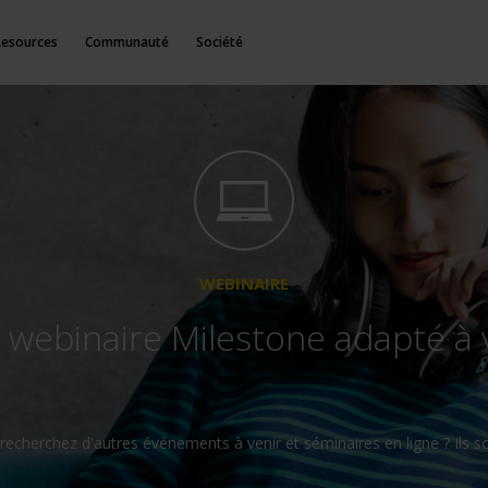
Resources
Communauté
Société
WEBINAIRE
 webinaire Milestone adapté à 
recherchez d'autres événements à venir et séminaires en ligne ? Ils 