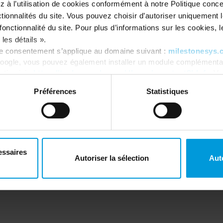
 à l’utilisation de cookies conformément à notre Politique conc
tionnalités du site. Vous pouvez choisir d’autoriser uniquement 
empower organizations to respond faster and enhance situational
onctionnalité du site. Pour plus d’informations sur les cookies, leu
on, GPS tracking, and advanced analytics.
les détails ».
re consentement s’applique au domaine suivant :
milestonesys.
oogle, vous pouvez également installer un module complémentai
tics ici :
https://tools.google.com/dlpage/gaoptout?hl=fr
. V
Préférences
Statistiques
Custom Solutions & AI
Commercial
or Customers
essaires
Autoriser la sélection
Aut
 for ELKO’s Baltic partners and discover how Milestone’s open
d Custom Development solutions empower you to build video
 challenges and deliver business value.