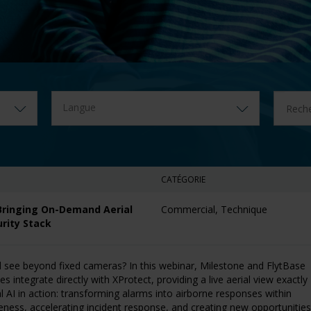
Langue
CATÉGORIE
Bringing On-Demand Aerial
Commercial, Technique
rity Stack
d see beyond fixed cameras? In this webinar, Milestone and FlytBase
tegrate directly with XProtect, providing a live aerial view exactly
l AI in action: transforming alarms into airborne responses within
ness, accelerating incident response, and creating new opportunities