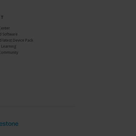
RT
Center
 Software
 latest Device Pack
 Learning
Community