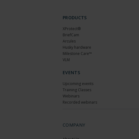
PRODUCTS
XProtect®
BriefCam
Arcules
Husky hardware
Milestone Care™
VLM
EVENTS
Upcoming events
Training Classes
Webinars
Recorded webinars
COMPANY