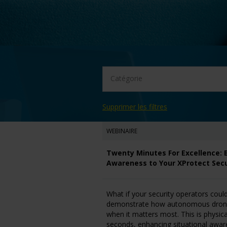
Catégorie
Supprimer les filtres
WEBINAIRE
Twenty Minutes For Excellence: 
Awareness to Your XProtect Secu
What if your security operators coul
demonstrate how autonomous drones in
when it matters most. This is physica
seconds, enhancing situational aware