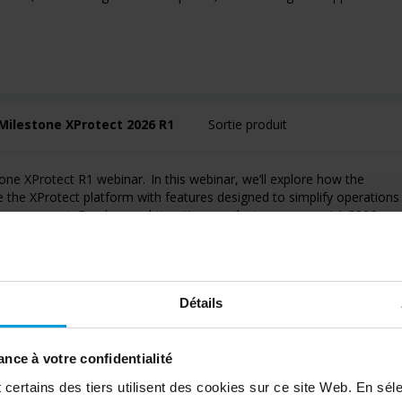
Milestone XProtect 2026 R1
Sortie produit
tone XProtect R1 webinar. In this webinar, we’ll explore how the
 the XProtect platform with features designed to simplify operations
y management. Read more: https://www.milestonesys.com/r1-2026
Détails
nce à votre confidentialité
 Enhancing Public Safety with
Commercial
ertains des tiers utilisent des cookies sur ce site Web. En séle