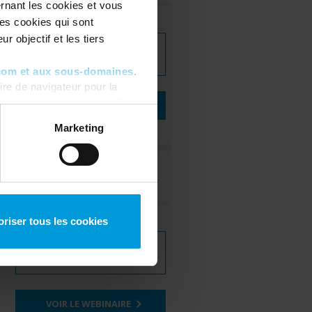
ernant les cookies et vous
les cookies qui sont
r objectif et les tiers
TÉLÉCHARGER LE
WEBINAIRE
com et aux sous-domaines
.
re de navigateur pour la
ous pouvez toujours
modifier
VOIR LE WEBINAIRE
Marketing
Anglais
oriser tous les cookies
TÉLÉCHARGER LE
WEBINAIRE
VOIR LE WEBINAIRE