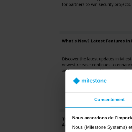
for partners to win security projects.
What's New? Latest Features in 
Discover the latest updates in Miles
newest release continues to enhance
and support more efficient securit
Consentement
Nous accordons de l'importa
Twenty Minutes for Excellence -
Advanced Video Technology
Nous (Milestone Systems) et c