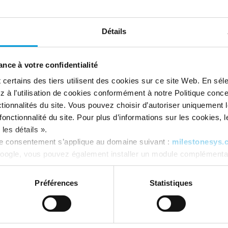
nd Q&A
Détails
nce à votre confidentialité
ertains des tiers utilisent des cookies sur ce site Web. En séle
 à l’utilisation de cookies conformément à notre Politique conc
tionnalités du site. Vous pouvez choisir d’autoriser uniquement 
onctionnalité du site. Pour plus d’informations sur les cookies, leu
les détails ».
re consentement s’applique au domaine suivant :
milestonesys.
oogle, vous pouvez également installer un module complémentai
tics ici :
https://tools.google.com/dlpage/gaoptout?hl=fr
. V
Préférences
Statistiques