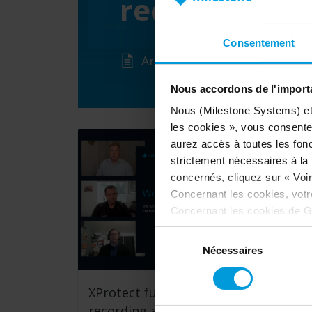
recording a
Consentement
Article
Nous accordons de l'importa
Nous (Milestone Systems) et c
les cookies », vous consentez
aurez accès à toutes les fonc
strictement nécessaires à la f
concernés, cliquez sur « Voir 
Concernant les cookies, vot
Concernant les cookies de G
désactivation de Google Analy
Sélection
votre consentement
:
Nécessaires
du
consentement
XProtect fundamentals: Webinar
recording and Q&A