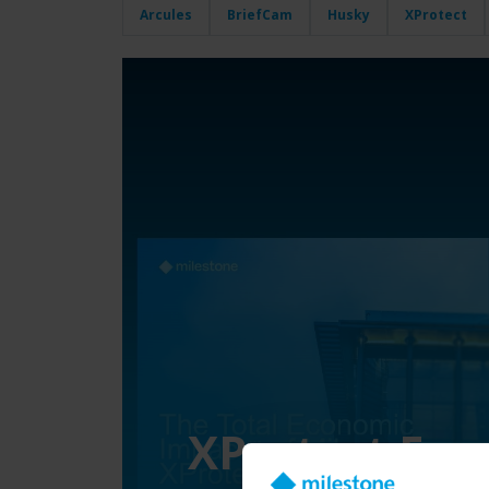
Arcules
BriefCam
Husky
XProtect
XProtect For