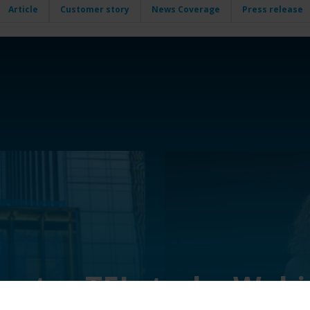
Article
Customer story
News Coverage
Press release
rester TEI study: Web