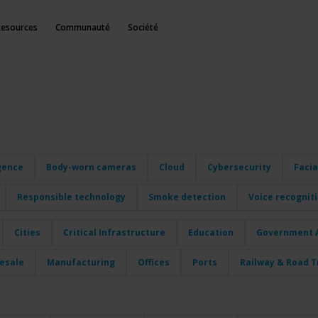
Resources
Communauté
Société
igence
Body-worn cameras
Cloud
Cybersecurity
Facia
Responsible technology
Smoke detection
Voice recognit
Cities
Critical Infrastructure
Education
Government A
lesale
Manufacturing
Offices
Ports
Railway & Road T