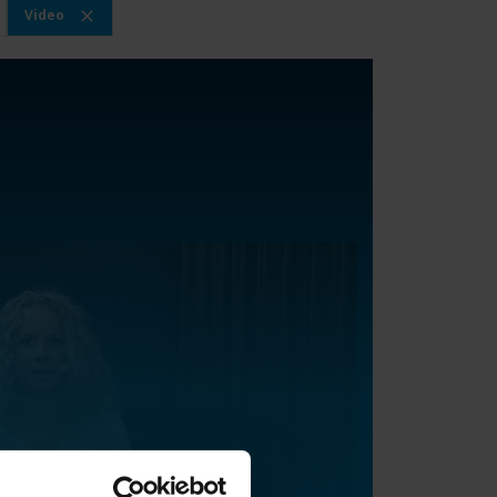
Video
inar