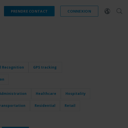
PRENDRE CONTACT
CONNEXION
l Recognition
GPS tracking
ion
dministration
Healthcare
Hospitality
ransportation
Residential
Retail