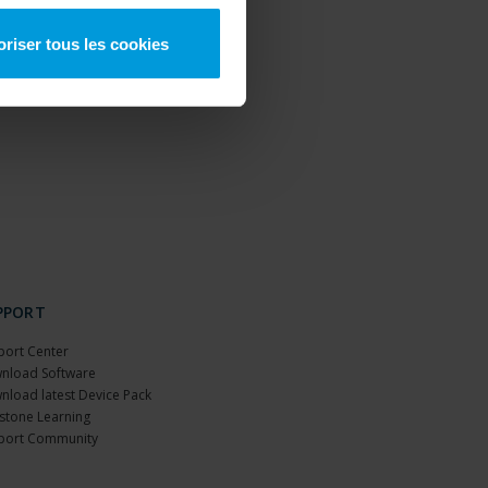
oriser tous les cookies
PPORT
port Center
nload Software
nload latest Device Pack
stone Learning
port Community