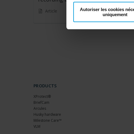
Autoriser les cookies néc
Article
uniquement
PRODUCTS
XProtect®
BriefCam
Arcules
Husky hardware
Milestone Care™
VLM