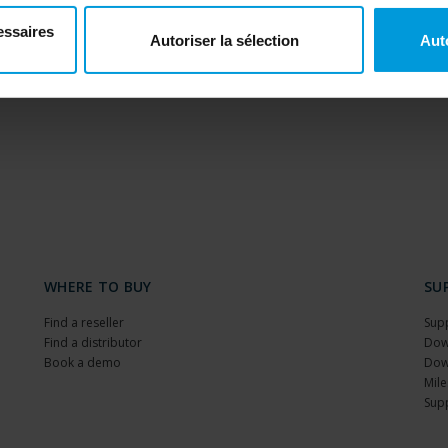
essaires
Autoriser la sélection
Aut
WHERE TO BUY
SU
Find a reseller
Sup
Find a distributor
Dow
Book a demo
Dow
Mile
Sup