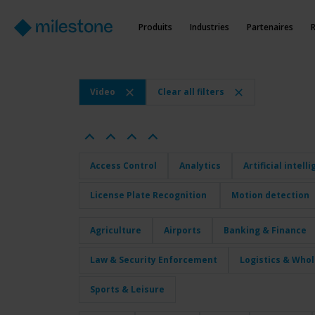
Produits
Industries
Partenaires
Video
Clear all filters
Access Control
Analytics
Artificial intell
License Plate Recognition
Motion detection
Agriculture
Airports
Banking & Finance
Law & Security Enforcement
Logistics & Who
Sports & Leisure