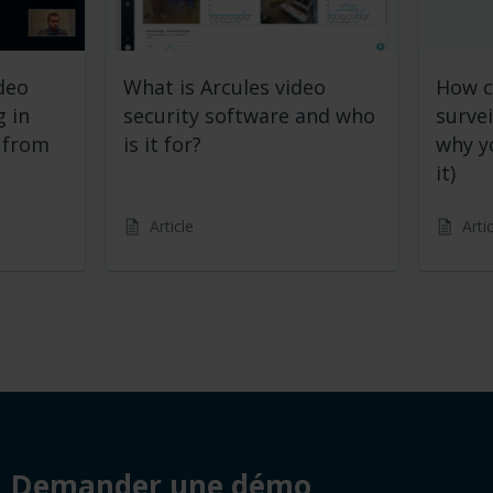
deo
What is Arcules video
How c
g in
security software and who
surve
s from
is it for?
why y
it)
Article
Arti
Demander une démo
Demander une démo