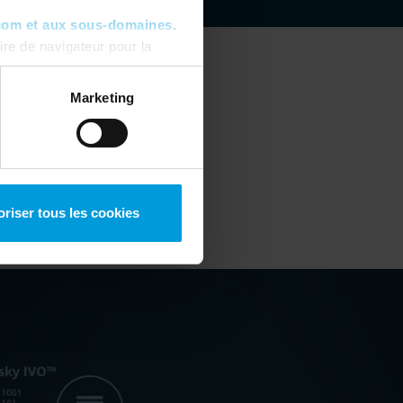
com et aux sous-domaines
.
re de navigateur pour la
ous pouvez toujours
modifier
Marketing
0R COMME
oriser tous les cookies