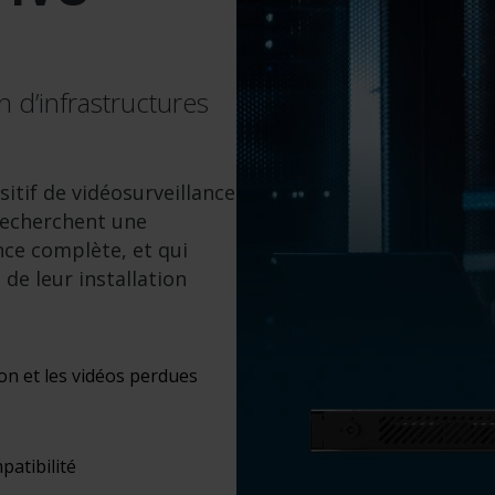
n d’infrastructures
itif de vidéosurveillance
 recherchent une
nce complète, et qui
de leur installation
ion et les vidéos perdues
patibilité