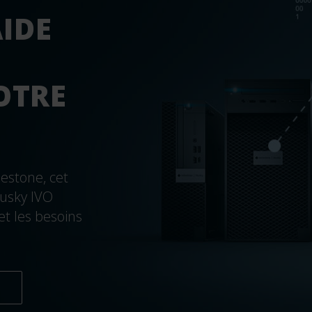
AIDE
OTRE
lestone, cet
Husky IVO
t les besoins