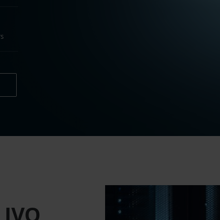
rs
 IVO