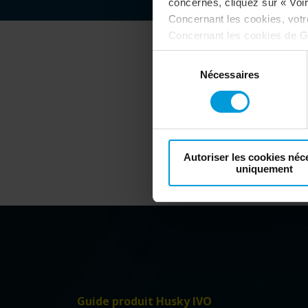
concernés, cliquez sur « Voir 
Concernant les cookies, vot
Concernant les cookies de G
désactivation de Google Analy
Sélection
votre consentement
:
Nécessaires
du
consentement
DIRECTI
Autoriser les cookies néc
uniquement
Guide produit Husky IVO