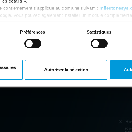
les détails ».
re consentement s’applique au domaine suivant :
milestonesys.
oogle, vous pouvez également installer un module complémentai
tics ici :
https://tools.google.com/dlpage/gaoptout?hl=fr
. V
Préférences
Statistiques
VES D'ÉTAPE POUR L'UTILISATION DES SERVEURS 350R ET 70
SERVEURS DE GESTION DÉDIÉS
essaires
Autoriser la sélection
Aut