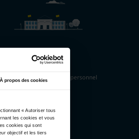
ampus scolaires
ntrôle d’accès, trafic,
 sécurité des étudiants/du personnel
À propos des cookies
ctionnant « Autoriser tous
ernant les cookies et vous
les cookies qui sont
r objectif et les tiers