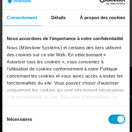
Consentement
Détails
À propos des cookies
DIRECTIVES POUR L'UTILISATION DES 150D
ET 350T COMME POSTES D'OBSERVATION
Nous accordons de l'importance à votre confidentialité
Nous (Milestone Systems) et certains des tiers utilisent
des cookies sur ce site Web. En sélectionnant «
Autoriser tous les cookies », vous consentez à
l’utilisation de cookies conformément à notre Politique
concernant les cookies et vous aurez accès à toutes les
fonctionnalités du site. Vous pouvez choisir d’autoriser
Guide produit Husky IVO
uniquement les cookies qui sont strictement nécessaires
à la fonctionnalité du site. Pour plus d’informations sur
OBTENEZ DE L’AIDE POUR
les cookies, leur objectif et les tiers concernés, cliquez
MIEUX CONFIGURER
sur « Voir les détails ».
Sélection
Concernant les cookies, votre consentement s’applique
VOTRE INSTALLATION
Nécessaires
du
au domaine suivant :
milestonesys.com et aux sous-
consentement