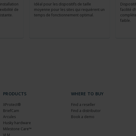
nstallation
Idéal pour les dispositifs de taille
Dispositi
lexibilité de
moyenne pour les sites qui requièrent un
facilité 
xistante.
temps de fonctionnement optimal.
complète 
faible.
PRODUCTS
WHERE TO BUY
XProtect®
Find a reseller
BriefCam
Find a distributor
Arcules
Book a demo
Husky hardware
Milestone Care™
VLM