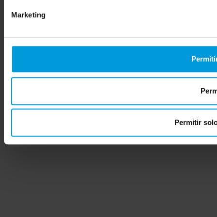
Marketing
Permiti
Permi
Permitir sol