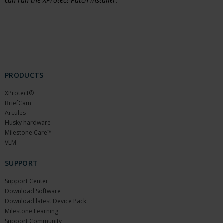
can run the XProtect Patch installer.
PRODUCTS
XProtect®
BriefCam
Arcules
Husky hardware
Milestone Care™
VLM
SUPPORT
Support Center
Download Software
Download latest Device Pack
Milestone Learning
Support Community