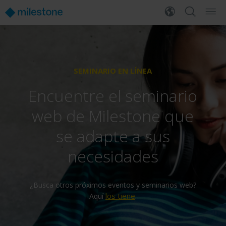
SEMINARIO EN LÍNEA
Encuentre el seminario
web de Milestone que
se adapte a sus
necesidades
¿Busca otros próximos eventos y seminarios web?
los tiene
Aquí
.