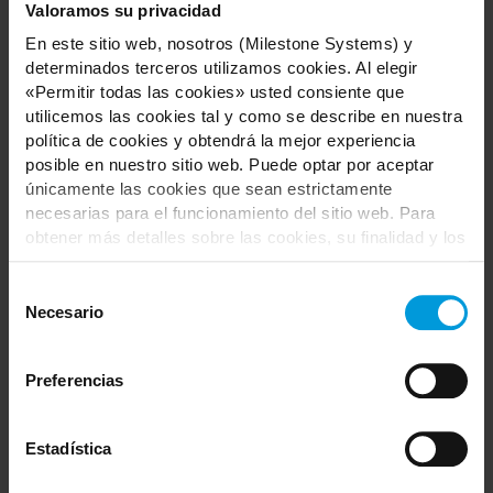
Awareness to Your
Valoramos su privacidad
XProtect Security Stack
En este sitio web, nosotros (Milestone Systems) y
determinados terceros utilizamos cookies. Al elegir
What's New? Latest
Lanzamiento
«Permitir todas las cookies» usted consiente que
Features in Milestone
de productos
utilicemos las cookies tal y como se describe en nuestra
XProtect 2026 R1
Inglés
política de cookies y obtendrá la mejor experiencia
posible en nuestro sitio web. Puede optar por aceptar
Twenty Minutes for
Comercial
únicamente las cookies que sean estrictamente
Excellence - Enhancing
Inglés
necesarias para el funcionamiento del sitio web. Para
Public Safety with
obtener más detalles sobre las cookies, su finalidad y los
Advanced Video
terceros implicados, haga clic en «Mostrar detalles».
Technology
Respecto a las cookies, su consentimiento se aplica al
Selección
dominio
milestonesys.com junto con los subdominios
Necesario
de
From Federated
Comercial
pertinentes
. Respecto a las cookies de Google, usted
consentimiento
Architecture to Custom
Inglés
también podrá instalar un complemento de inhabilitación
Solutions & AI Analytics:
Preferencias
de Google Analytics para navegadores aquí:
Creating Real Value for
https://tools.google.com/dlpage/gaoptout?hl=es
.
Customers
Usted podrá
modificar su consentimiento
en cualquier
Estadística
momento.
Twenty Minutes for
Comercial